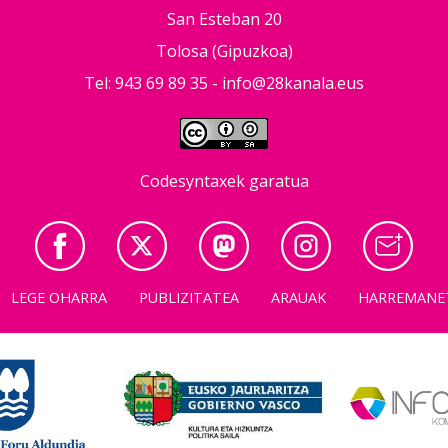
San Esteban 20
Tolosa (Gipuzkoa)
Tel: 943 69 89 35 -
info@28kanala.eus
Codesyntaxek garatua
LEGE OHARRA
PUBLIZITATEA
ARAUAK
HARREMANE