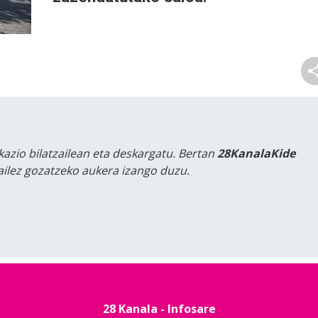
kazio bilatzailean eta deskargatu. Bertan
28KanalaKide
tailez gozatzeko aukera izango duzu.
28 Kanala - Infosare