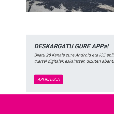
DESKARGATU GURE APPa!
Bilatu 28 Kanala zure Android eta iOS apli
txartel digitalak eskaintzen dizuten aban
APLIKAZIOA