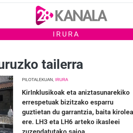
IRURA
uruzko tailerra
PILOTALEKUAN,
IRURA
KirInklusikoak eta aniztasunarekiko
errespetuak bizitzako esparru
guztietan du garrantzia, baita kirole
ere. LH3 eta LH6 arteko ikasleei
zuzendatutako saioa.