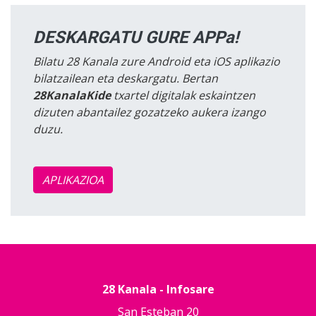
DESKARGATU GURE APPa!
Bilatu 28 Kanala zure Android eta iOS aplikazio
bilatzailean eta deskargatu. Bertan
28KanalaKide
txartel digitalak eskaintzen
dizuten abantailez gozatzeko aukera izango
duzu.
APLIKAZIOA
28 Kanala - Infosare
San Esteban 20