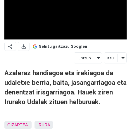
Gehitu gaitzazu Googlen
Entzun
Itzuli
Azaleraz handiagoa eta irekiagoa da
udaletxe berria, baita, jasangarriagoa eta
denentzat irisgarriagoa. Hauek ziren
Irurako Udalak zituen helburuak.
GIZARTEA
IRURA