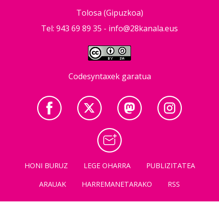
Tolosa (Gipuzkoa)
Tel: 943 69 89 35 -
info@28kanala.eus
Codesyntaxek garatua
HONI BURUZ
LEGE OHARRA
PUBLIZITATEA
ARAUAK
HARREMANETARAKO
RSS