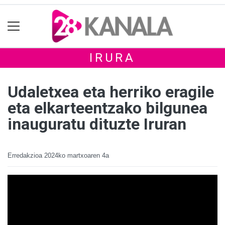
IRURA
Udaletxea eta herriko eragile
eta elkarteentzako bilgunea
inauguratu dituzte Iruran
Erredakzioa
2024ko martxoaren 4a