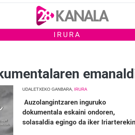
IRURA
okumentalaren emanald
UDALETXEKO GANBARA,
IRURA
Auzolangintzaren inguruko
dokumentala eskaini ondoren,
solasaldia egingo da iker Iriartereki