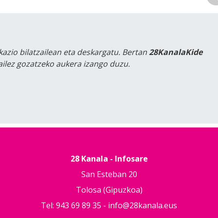
kazio bilatzailean eta deskargatu. Bertan
28KanalaKide
tailez gozatzeko aukera izango duzu.
28 Kanala - Infosare
San Esteban 20
Tolosa (Gipuzkoa)
Tel: 943 69 89 35 -
info@28kanala.eus