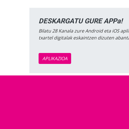
DESKARGATU GURE APPa!
Bilatu 28 Kanala zure Android eta iOS apli
txartel digitalak eskaintzen dizuten aban
APLIKAZIOA