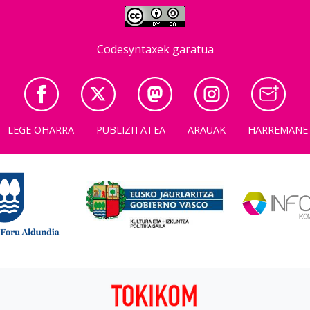
Codesyntaxek garatua
LEGE OHARRA
PUBLIZITATEA
ARAUAK
HARREMANE