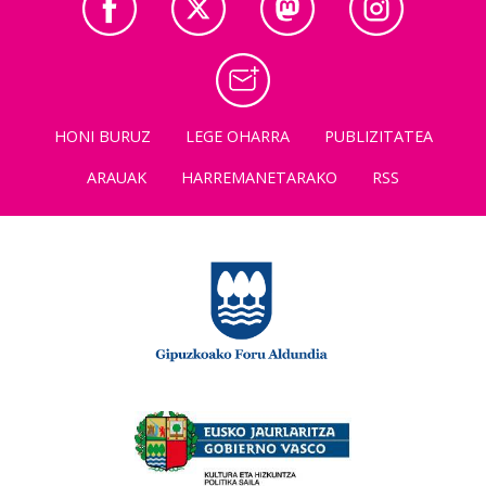
HONI BURUZ
LEGE OHARRA
PUBLIZITATEA
ARAUAK
HARREMANETARAKO
RSS