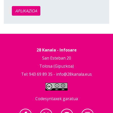
APLIKAZIOA
28 Kanala - Infosare
San Esteban 20
Tolosa (Gipuzkoa)
Tel: 943 69 89 35 -
info@28kanala.eus
Codesyntaxek garatua