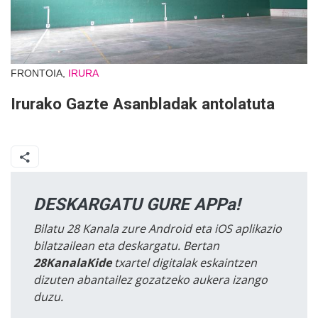
FRONTOIA,
IRURA
Irurako Gazte Asanbladak antolatuta
DESKARGATU GURE APPa!
Bilatu 28 Kanala zure Android eta iOS aplikazio
bilatzailean eta deskargatu. Bertan
28KanalaKide
txartel digitalak eskaintzen
dizuten abantailez gozatzeko aukera izango
duzu.