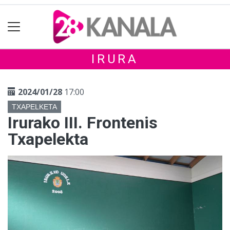
IRURA
2024/01/28
17:00
TXAPELKETA
Irurako III. Frontenis
Txapelekta