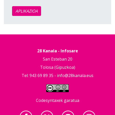
APLIKAZIOA
28 Kanala - Infosare
San Esteban 20
Tolosa (Gipuzkoa)
Tel: 943 69 89 35 -
info@28kanala.eus
Codesyntaxek garatua