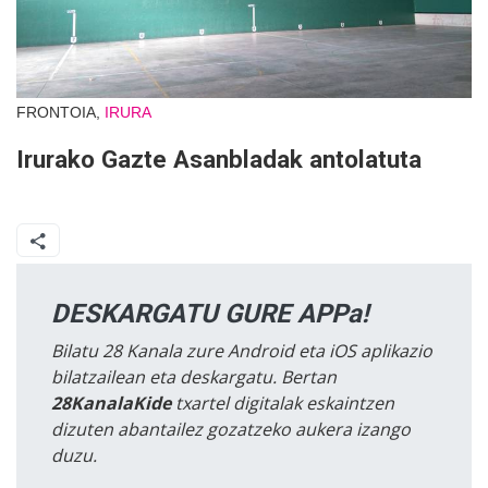
FRONTOIA,
IRURA
Irurako Gazte Asanbladak antolatuta
DESKARGATU GURE APPa!
Bilatu 28 Kanala zure Android eta iOS aplikazio
bilatzailean eta deskargatu. Bertan
28KanalaKide
txartel digitalak eskaintzen
dizuten abantailez gozatzeko aukera izango
duzu.