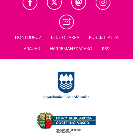
HONI BURUZ
LEGE OHARRA
PUBLIZITATEA
ARAUAK
HARREMANETARAKO
RSS