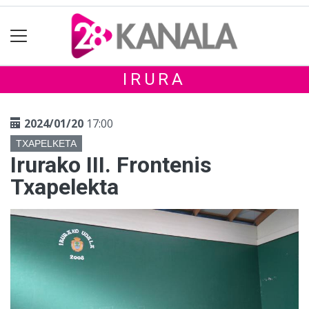
IRURA
2024/01/20
17:00
TXAPELKETA
Irurako III. Frontenis
Txapelekta