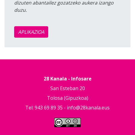
dizuten abantailez gozatzeko aukera izango
duzu.
APLIKAZIOA
28 Kanala - Infosare
San Esteban 20
Tolosa (Gipuzkoa)
Tel: 943 69 89 35 -
info@28kanala.eus