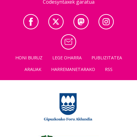
Codesyntaxek garatua
HONI BURUZ
LEGE OHARRA
PUBLIZITATEA
ARAUAK
HARREMANETARAKO
RSS