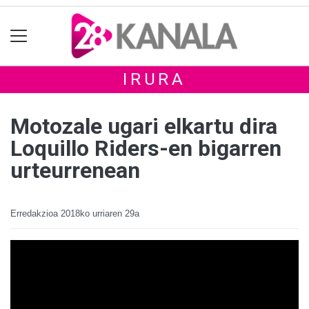
IRURA
Motozale ugari elkartu dira
Loquillo Riders-en bigarren
urteurrenean
Erredakzioa
2018ko urriaren 29a