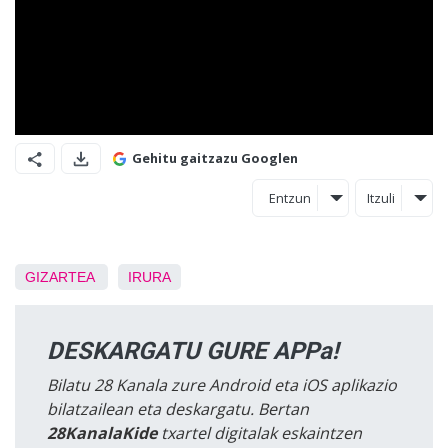
Gehitu gaitzazu Googlen
Entzun
Itzuli
GIZARTEA
IRURA
DESKARGATU GURE APPa!
Bilatu 28 Kanala zure Android eta iOS aplikazio
bilatzailean eta deskargatu. Bertan
28KanalaKide
txartel digitalak eskaintzen