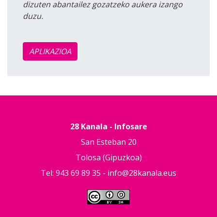
dizuten abantailez gozatzeko aukera izango
duzu.
APLIKAZIOA
28 Kanala - Infosare
San Esteban 20
Tolosa (Gipuzkoa)
Tel: 943 69 89 35 -
info@28kanala.eus