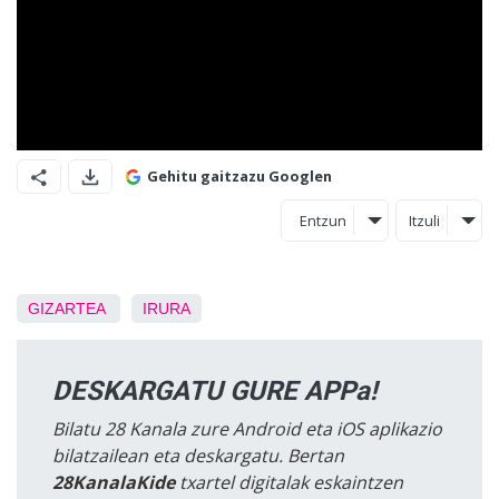
Gehitu gaitzazu Googlen
Entzun
Itzuli
GIZARTEA
IRURA
DESKARGATU GURE APPa!
Bilatu 28 Kanala zure Android eta iOS aplikazio
bilatzailean eta deskargatu. Bertan
28KanalaKide
txartel digitalak eskaintzen