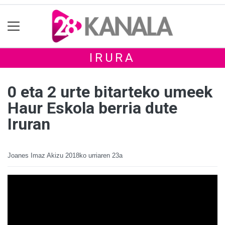
IRURA
0 eta 2 urte bitarteko umeek
Haur Eskola berria dute
Iruran
Joanes Imaz Akizu
2018ko urriaren 23a