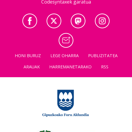
Codesyntaxek garatua
HONI BURUZ
LEGE OHARRA
PUBLIZITATEA
ARAUAK
HARREMANETARAKO
RSS