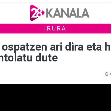
IRURA
ospatzen ari dira eta 
ntolatu dute