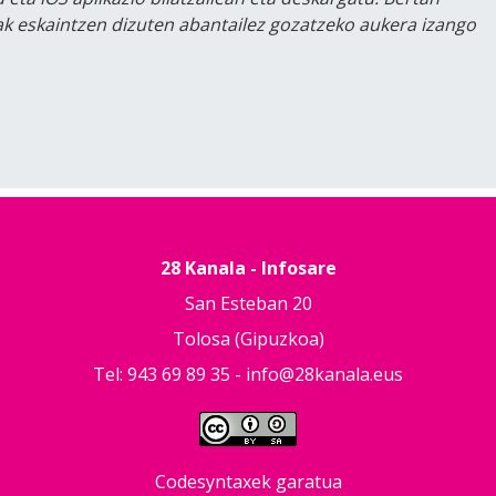
lak eskaintzen dizuten abantailez gozatzeko aukera izango
28 Kanala - Infosare
San Esteban 20
Tolosa (Gipuzkoa)
Tel: 943 69 89 35 -
info@28kanala.eus
Codesyntaxek garatua