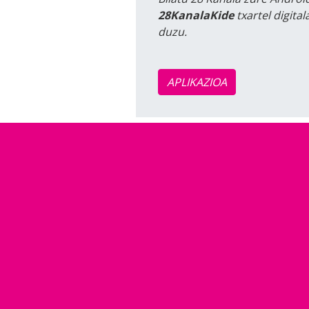
28KanalaKide
txartel digita
duzu.
APLIKAZIOA