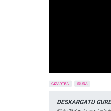
GIZARTEA
IRURA
DESKARGATU GURE
Bilatu 28 Kanala zure Android