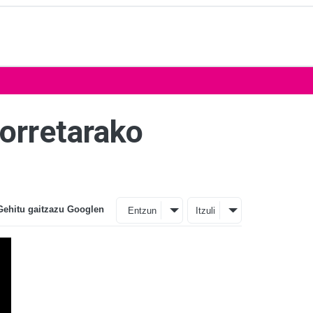
horretarako
Gehitu gaitzazu Googlen
Entzun
Itzuli