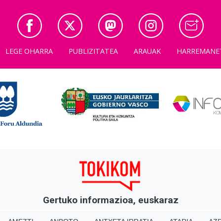
LEGE OHARRA
PUBLIZITATEA
ARAUAK
HARREMANE
Gertuko informazioa, euskaraz