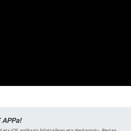
 APPa!
 eta iOS aplikazio bilatzailean eta deskargatu. Bertan