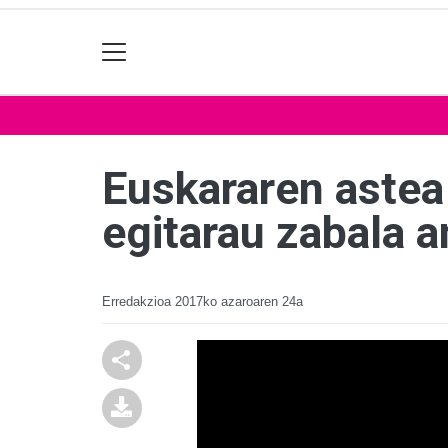
Euskararen astea 
egitarau zabala a
Erredakzioa
2017ko azaroaren 24a