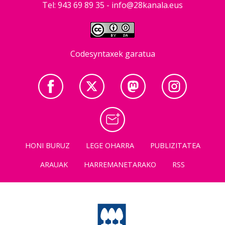
Tel: 943 69 89 35 -
info@28kanala.eus
Codesyntaxek garatua
HONI BURUZ
LEGE OHARRA
PUBLIZITATEA
ARAUAK
HARREMANETARAKO
RSS