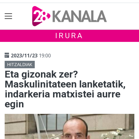
IRURA
2023/11/23
19:00
HITZALDIAK
Eta gizonak zer?
Maskulinitateen lanketatik,
indarkeria matxistei aurre
egin