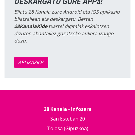
DESKARGATU GURE APPa!
Bilatu 28 Kanala zure Android eta iOS aplikazio
bilatzailean eta deskargatu. Bertan
28KanalaKide
txartel digitalak eskaintzen
dizuten abantailez gozatzeko aukera izango
duzu.
APLIKAZIOA
28 Kanala - Infosare
San Esteban 20
Tolosa (Gipuzkoa)