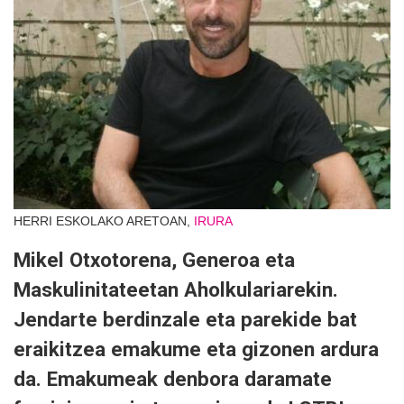
HERRI ESKOLAKO ARETOAN,
IRURA
Mikel Otxotorena, Generoa eta
Maskulinitateetan Aholkulariarekin.
Jendarte berdinzale eta parekide bat
eraikitzea emakume eta gizonen ardura
da. Emakumeak denbora daramate