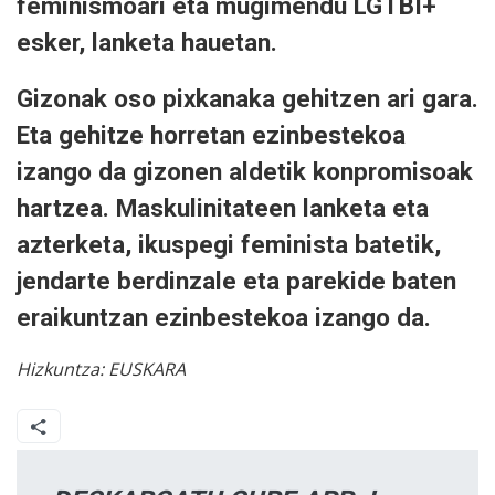
feminismoari eta mugimendu LGTBI+
esker, lanketa hauetan.
Gizonak oso pixkanaka gehitzen ari gara.
Eta gehitze horretan ezinbestekoa
izango da gizonen aldetik konpromisoak
hartzea. Maskulinitateen lanketa eta
azterketa, ikuspegi feminista batetik,
jendarte berdinzale eta parekide baten
eraikuntzan ezinbestekoa izango da.
Hizkuntza:
EUSKARA