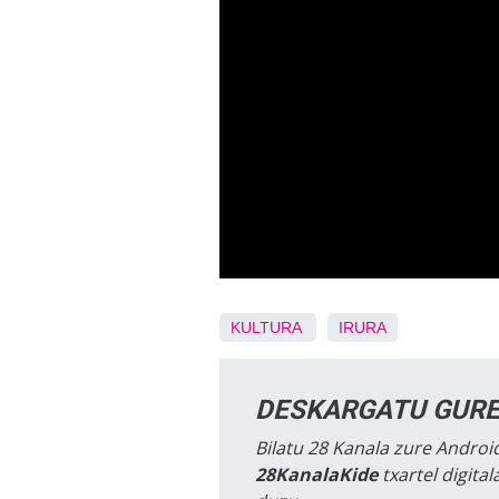
KULTURA
IRURA
DESKARGATU GURE
Bilatu 28 Kanala zure Android
28KanalaKide
txartel digita