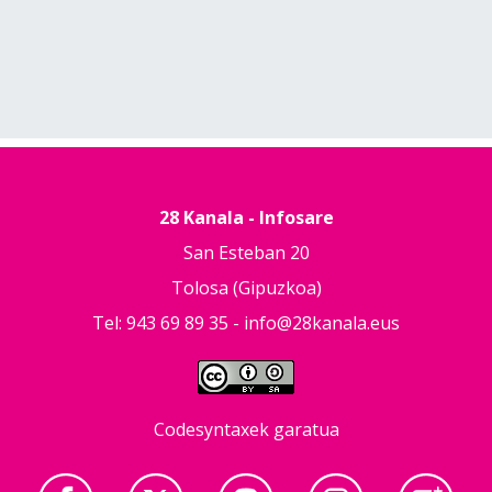
28 Kanala - Infosare
San Esteban 20
Tolosa (Gipuzkoa)
Tel: 943 69 89 35 -
info@28kanala.eus
Codesyntaxek garatua