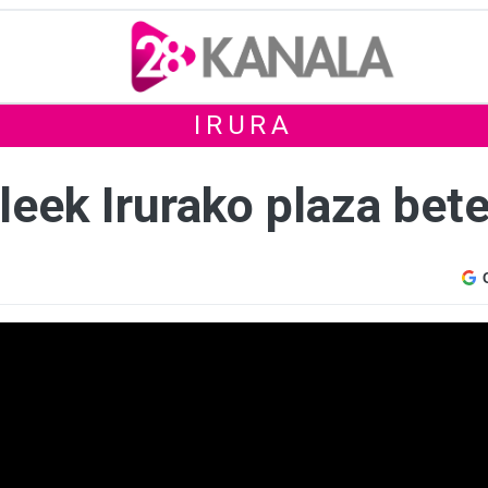
IRURA
eek Irurako plaza bete