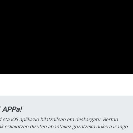
 APPa!
 eta iOS aplikazio bilatzailean eta deskargatu. Bertan
lak eskaintzen dizuten abantailez gozatzeko aukera izango