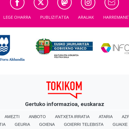
LEGE OHARRA
PUBLIZITATEA
ARAUAK
HARREMANE
Gertuko informazioa, euskaraz
AMEZTI
ANBOTO
ANTXETA IRRATIA
ATARIA
AZP
TIA
GEURIA
GOIENA
GOIERRI TELEBISTA
GUAIXE