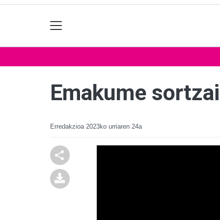
Emakume sortzail
Erredakzioa
2023ko urriaren 24a