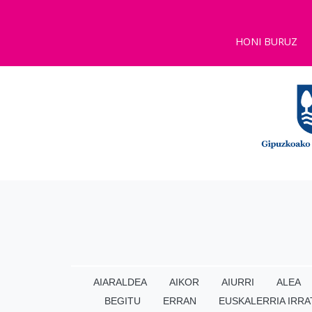
HONI BURUZ
AIARALDEA
AIKOR
AIURRI
ALEA
BEGITU
ERRAN
EUSKALERRIA IRRA