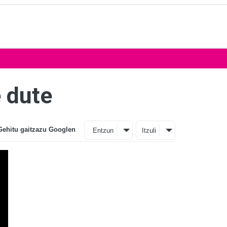
 dute
Gehitu gaitzazu Googlen
Entzun
Itzuli