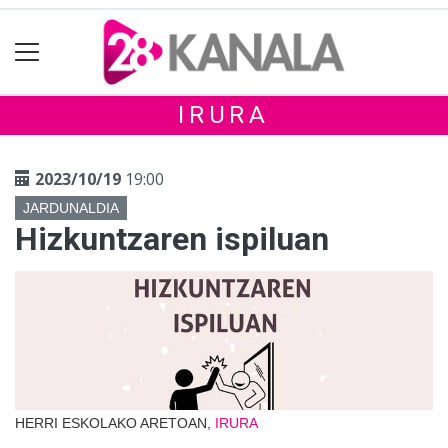
IRURA
2023/10/19
19:00
JARDUNALDIA
Hizkuntzaren ispiluan
HERRI ESKOLAKO ARETOAN,
IRURA