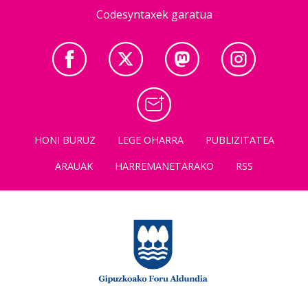
Codesyntaxek garatua
HONI BURUZ
LEGE OHARRA
PUBLIZITATEA
ARAUAK
HARREMANETARAKO
RSS