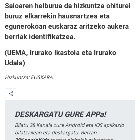
Saioaren helburua da hizkuntza ohiturei
buruz elkarrekin hausnartzea eta
egunerokoan euskaraz aritzeko aukera
berriak identifikatzea.
(UEMA, Irurako Ikastola eta Irurako
Udala)
Hizkuntza:
EUSKARA
DESKARGATU GURE APPa!
Bilatu 28 Kanala zure Android eta iOS aplikazio
bilatzailean eta deskargatu. Bertan