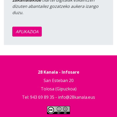
28KanalaKide
txartel digitalak eskaintzen
dizuten abantailez gozatzeko aukera izango
duzu.
APLIKAZIOA
28 Kanala - Infosare
San Esteban 20
Tolosa (Gipuzkoa)
Tel: 943 69 89 35 -
info@28kanala.eus