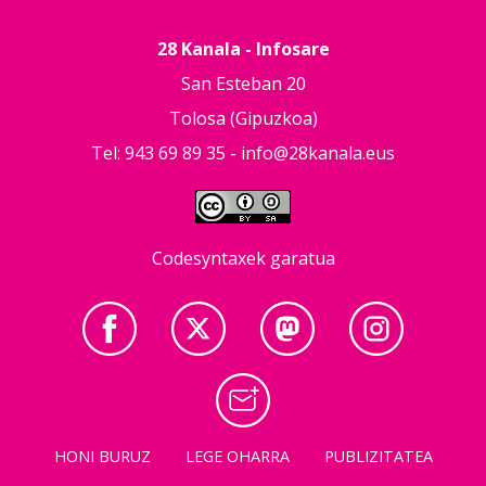
28 Kanala - Infosare
San Esteban 20
Tolosa (Gipuzkoa)
Tel: 943 69 89 35 -
info@28kanala.eus
Codesyntaxek garatua
HONI BURUZ
LEGE OHARRA
PUBLIZITATEA