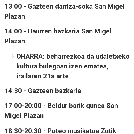
13:00 - Gazteen dantza-soka San Migel
Plazan
14:00 - Haurren bazkaria San Migel
Plazan
OHARRA: beharrezkoa da udaletxeko
kultura bulegoan izen ematea,
irailaren 21a arte
14:30 - Gazteen bazkaria
17:00-20:00 - Beldur barik gunea San
Migel Plazan
18:30-20:30 - Poteo musikatua Zutik