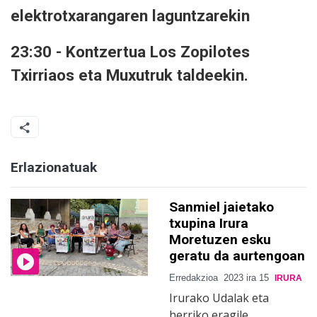
elektrotxarangaren laguntzarekin
23:30 - Kontzertua Los Zopilotes
Txirriaos eta Muxutruk taldeekin.
Erlazionatuak
Sanmiel jaietako
txupina Irura
Moretuzen esku
geratu da aurtengoan
Erredakzioa
2023 ira 15
IRURA
Irurako Udalak eta
herriko eragile