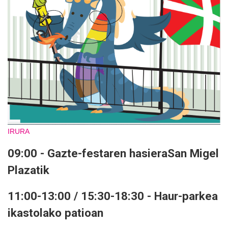
IRURA
09:00 - Gazte-festaren hasieraSan Migel
Plazatik
11:00-13:00 / 15:30-18:30 - Haur-parkea
ikastolako patioan