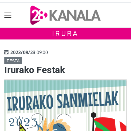
IRURA
2023/09/23
09:00
FESTA
Irurako Festak