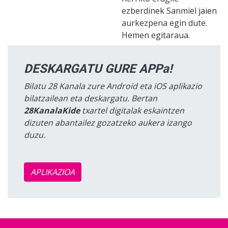
ezberdinek Sanmiel jaien
aurkezpena egin dute.
Hemen egitaraua.
DESKARGATU GURE APPa!
Bilatu 28 Kanala zure Android eta iOS aplikazio
bilatzailean eta deskargatu. Bertan
28KanalaKide
txartel digitalak eskaintzen
dizuten abantailez gozatzeko aukera izango
duzu.
APLIKAZIOA