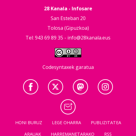
28 Kanala - Infosare
San Esteban 20
Tolosa (Gipuzkoa)
Tel: 943 69 89 35 -
info@28kanala.eus
Codesyntaxek garatua
HONI BURUZ
LEGE OHARRA
PUBLIZITATEA
ARAUAK
HARREMANETARAKO
RSS