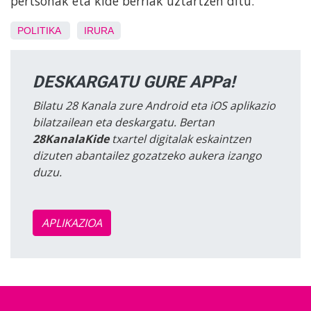
pertsonak eta kide berriak uztartzen ditu.
POLITIKA
IRURA
DESKARGATU GURE APPa!
Bilatu 28 Kanala zure Android eta iOS aplikazio
bilatzailean eta deskargatu. Bertan
28KanalaKide
txartel digitalak eskaintzen
dizuten abantailez gozatzeko aukera izango
duzu.
APLIKAZIOA