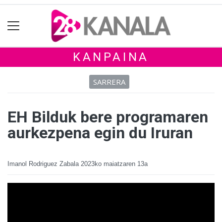
KANPAINA
SARRERA
EH Bilduk bere programaren
aurkezpena egin du Iruran
Imanol Rodriguez Zabala
2023ko maiatzaren 13a