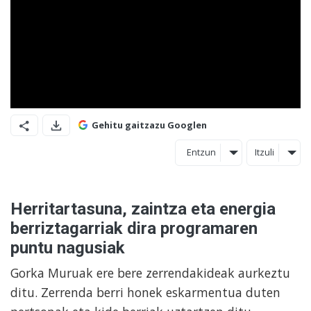
Gehitu gaitzazu Googlen
Entzun
Itzuli
Herritartasuna, zaintza eta energia
berriztagarriak dira programaren
puntu nagusiak
Gorka Muruak ere bere zerrendakideak aurkeztu
ditu. Zerrenda berri honek eskarmentua duten