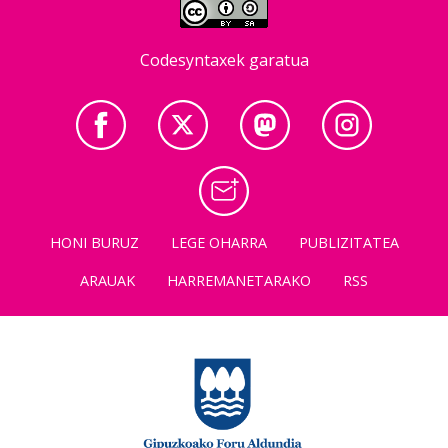
Codesyntaxek garatua
HONI BURUZ
LEGE OHARRA
PUBLIZITATEA
ARAUAK
HARREMANETARAKO
RSS