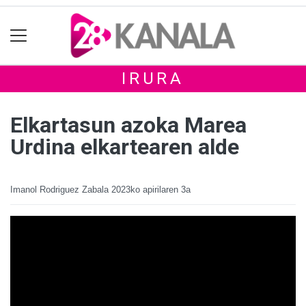
IRURA
Elkartasun azoka Marea
Urdina elkartearen alde
Imanol Rodriguez Zabala
2023ko apirilaren 3a