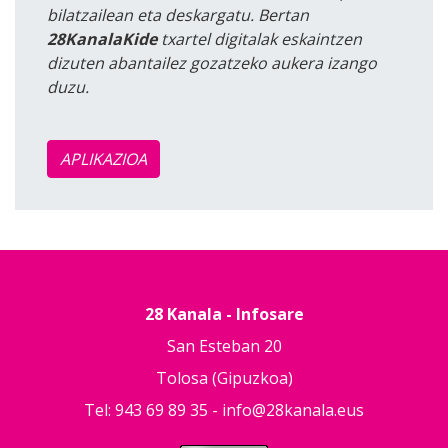
bilatzailean eta deskargatu. Bertan
28KanalaKide
txartel digitalak eskaintzen
dizuten abantailez gozatzeko aukera izango
duzu.
APLIKAZIOA
28 Kanala - Infosare
San Esteban 20
Tolosa (Gipuzkoa)
Tel: 943 69 89 35 -
info@28kanala.eus