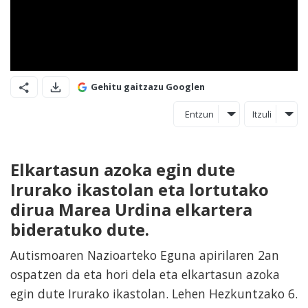
Gehitu gaitzazu Googlen
Entzun
Itzuli
Elkartasun azoka egin dute
Irurako ikastolan eta lortutako
dirua Marea Urdina elkartera
bideratuko dute.
Autismoaren Nazioarteko Eguna apirilaren 2an
ospatzen da eta hori dela eta elkartasun azoka
egin dute Irurako ikastolan. Lehen Hezkuntzako 6.