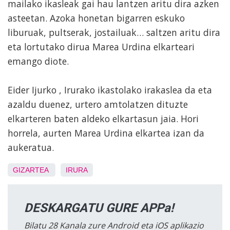
mailako ikasleak gai hau lantzen aritu dira azken
asteetan. Azoka honetan bigarren eskuko
liburuak, pultserak, jostailuak… saltzen aritu dira
eta lortutako dirua Marea Urdina elkarteari
emango diote.
Eider Ijurko , Irurako ikastolako irakaslea da eta
azaldu duenez, urtero amtolatzen dituzte
elkarteren baten aldeko elkartasun jaia. Hori
horrela, aurten Marea Urdina elkartea izan da
aukeratua.
GIZARTEA
IRURA
DESKARGATU GURE APPa!
Bilatu 28 Kanala zure Android eta iOS aplikazio