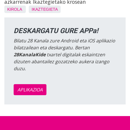
azkarrenak Ikaztegietako krosean
KIROLA
IKAZTEGIETA
DESKARGATU GURE APPa!
Bilatu 28 Kanala zure Android eta iOS aplikazio
bilatzailean eta deskargatu. Bertan
28KanalaKide
txartel digitalak eskaintzen
dizuten abantailez gozatzeko aukera izango
duzu.
APLIKAZIOA