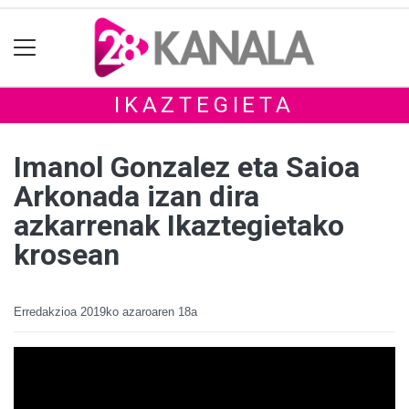
IKAZTEGIETA
Imanol Gonzalez eta Saioa
Arkonada izan dira
azkarrenak Ikaztegietako
krosean
Erredakzioa
2019ko azaroaren 18a