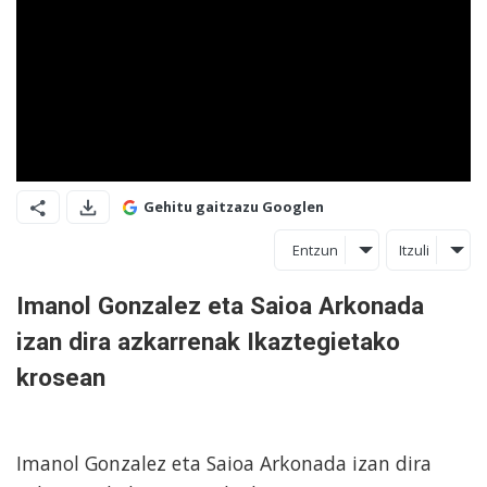
Gehitu gaitzazu Googlen
Entzun
Itzuli
Imanol Gonzalez eta Saioa Arkonada
izan dira azkarrenak Ikaztegietako
krosean
Imanol Gonzalez eta Saioa Arkonada izan dira