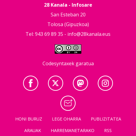
28 Kanala - Infosare
San Esteban 20
Tolosa (Gipuzkoa)
Tel: 943 69 89 35 -
info@28kanala.eus
Codesyntaxek garatua
HONI BURUZ
LEGE OHARRA
PUBLIZITATEA
ARAUAK
HARREMANETARAKO
RSS