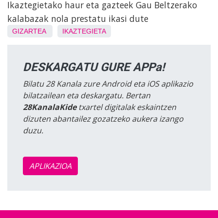
Ikaztegietako haur eta gazteek Gau Beltzerako
kalabazak nola prestatu ikasi dute
GIZARTEA
IKAZTEGIETA
DESKARGATU GURE APPa!
Bilatu 28 Kanala zure Android eta iOS aplikazio
bilatzailean eta deskargatu. Bertan
28KanalaKide
txartel digitalak eskaintzen
dizuten abantailez gozatzeko aukera izango
duzu.
APLIKAZIOA