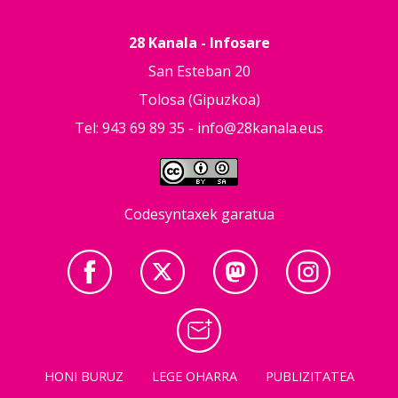
28 Kanala - Infosare
San Esteban 20
Tolosa (Gipuzkoa)
Tel: 943 69 89 35 -
info@28kanala.eus
Codesyntaxek garatua
HONI BURUZ
LEGE OHARRA
PUBLIZITATEA