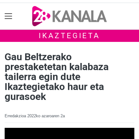
IKAZTEGIETA
Gau Beltzerako
prestaketetan kalabaza
tailerra egin dute
Ikaztegietako haur eta
gurasoek
Erredakzioa
2022ko azaroaren 2a