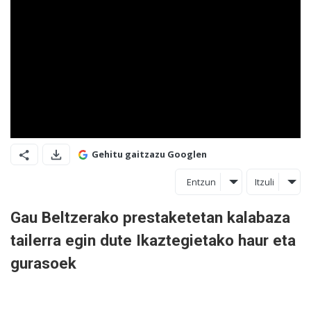
Gehitu gaitzazu Googlen
Entzun
Itzuli
Gau Beltzerako prestaketetan kalabaza
tailerra egin dute Ikaztegietako haur eta
gurasoek