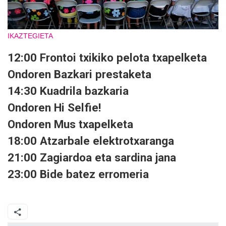
IKAZTEGIETA
12:00 Frontoi txikiko pelota txapelketa
Ondoren Bazkari prestaketa
14:30 Kuadrila bazkaria
Ondoren Hi Selfie!
Ondoren Mus txapelketa
18:00 Atzarbale elektrotxaranga
21:00 Zagiardoa eta sardina jana
23:00 Bide batez erromeria