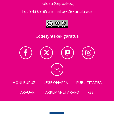
Tolosa (Gipuzkoa)
Tel: 943 69 89 35 -
info@28kanala.eus
Codesyntaxek garatua
HONI BURUZ
LEGE OHARRA
PUBLIZITATEA
ARAUAK
HARREMANETARAKO
RSS