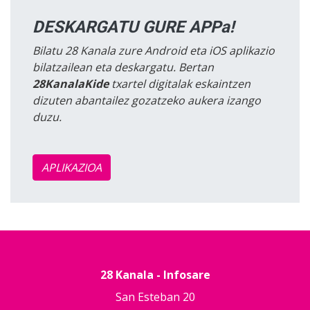
DESKARGATU GURE APPa!
Bilatu 28 Kanala zure Android eta iOS aplikazio
bilatzailean eta deskargatu. Bertan
28KanalaKide
txartel digitalak eskaintzen
dizuten abantailez gozatzeko aukera izango
duzu.
APLIKAZIOA
28 Kanala - Infosare
San Esteban 20