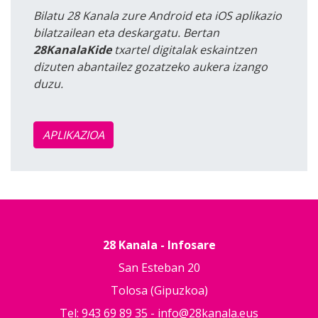
Bilatu 28 Kanala zure Android eta iOS aplikazio
bilatzailean eta deskargatu. Bertan
28KanalaKide
txartel digitalak eskaintzen
dizuten abantailez gozatzeko aukera izango
duzu.
APLIKAZIOA
28 Kanala - Infosare
San Esteban 20
Tolosa (Gipuzkoa)
Tel: 943 69 89 35 -
info@28kanala.eus