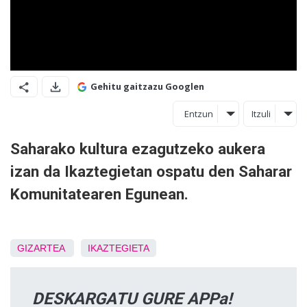
Gehitu gaitzazu Googlen
Entzun
Itzuli
Saharako kultura ezagutzeko aukera
izan da Ikaztegietan ospatu den Saharar
Komunitatearen Egunean.
GIZARTEA
IKAZTEGIETA
DESKARGATU GURE APPa!