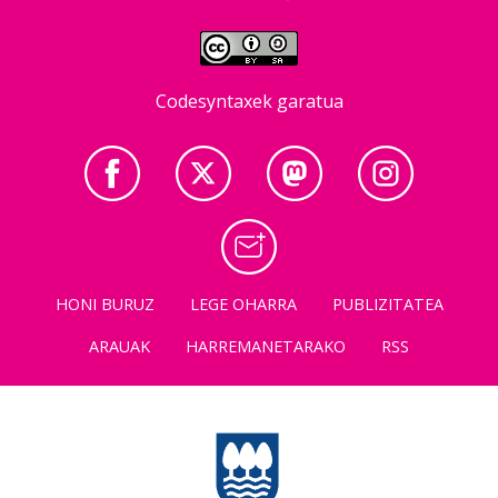
Codesyntaxek garatua
HONI BURUZ
LEGE OHARRA
PUBLIZITATEA
ARAUAK
HARREMANETARAKO
RSS