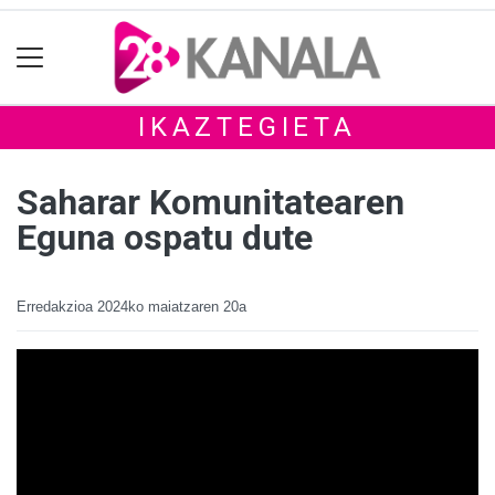
IKAZTEGIETA
Saharar Komunitatearen
Eguna ospatu dute
Erredakzioa
2024ko maiatzaren 20a