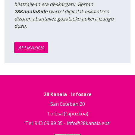
bilatzailean eta deskargatu. Bertan
28KanalaKide
txartel digitalak eskaintzen
dizuten abantailez gozatzeko aukera izango
duzu.
APLIKAZIOA
28 Kanala - Infosare
San Esteban 20
Tolosa (Gipuzkoa)
Tel: 943 69 89 35 -
info@28kanala.eus