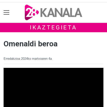
IKAZTEGIETA
Omenaldi beroa
Erredakzioa
2024ko martxoaren 4a