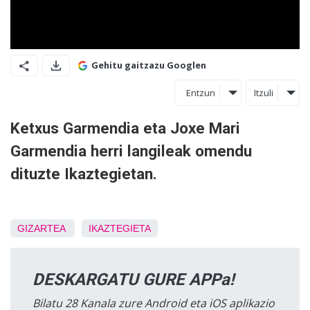
Gehitu gaitzazu Googlen
Entzun
Itzuli
Ketxus Garmendia eta Joxe Mari
Garmendia herri langileak omendu
dituzte Ikaztegietan.
GIZARTEA
IKAZTEGIETA
DESKARGATU GURE APPa!
Bilatu 28 Kanala zure Android eta iOS aplikazio