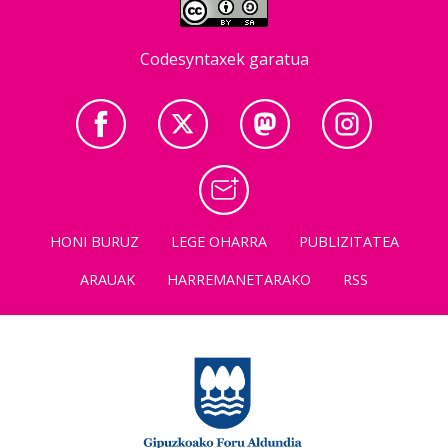
Codesyntaxek garatua
HONI BURUZ
LEGE OHARRA
PUBLIZITATEA
ARAUAK
HARREMANETARAKO
RSS