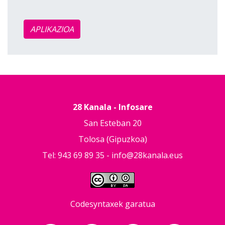
APLIKAZIOA
28 Kanala - Infosare
San Esteban 20
Tolosa (Gipuzkoa)
Tel: 943 69 89 35 -
info@28kanala.eus
Codesyntaxek garatua