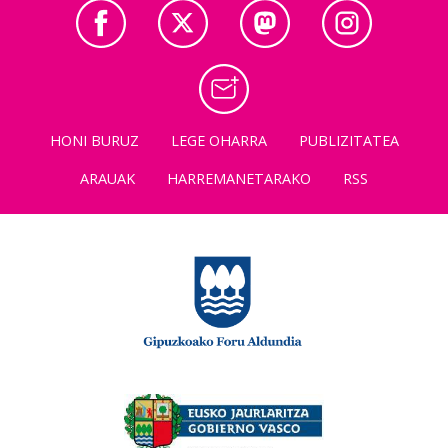
HONI BURUZ
LEGE OHARRA
PUBLIZITATEA
ARAUAK
HARREMANETARAKO
RSS