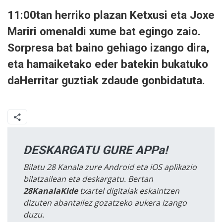
11:00tan herriko plazan Ketxusi eta Joxe
Mariri omenaldi xume bat egingo zaio.
Sorpresa bat baino gehiago izango dira,
eta hamaiketako eder batekin bukatuko
daHerritar guztiak zdaude gonbidatuta.
DESKARGATU GURE APPa!
Bilatu 28 Kanala zure Android eta iOS aplikazio
bilatzailean eta deskargatu. Bertan
28KanalaKide
txartel digitalak eskaintzen
dizuten abantailez gozatzeko aukera izango
duzu.