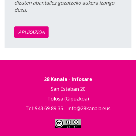
dizuten abantailez gozatzeko aukera izango
duzu.
APLIKAZIOA
28 Kanala - Infosare
San Esteban 20
Tolosa (Gipuzkoa)
Tel: 943 69 89 35 -
info@28kanala.eus