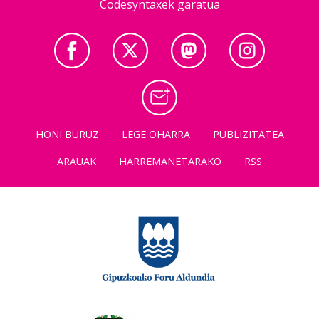
Codesyntaxek garatua
HONI BURUZ
LEGE OHARRA
PUBLIZITATEA
ARAUAK
HARREMANETARAKO
RSS