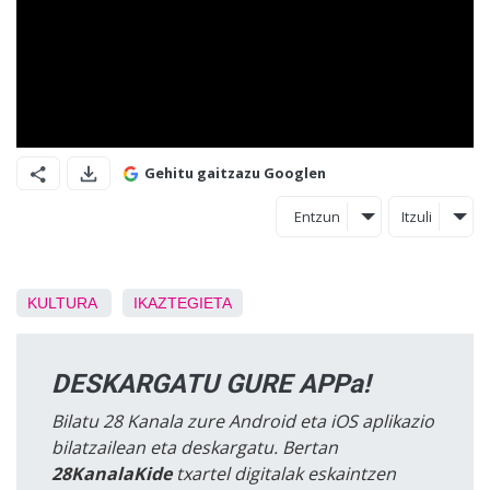
Gehitu gaitzazu Googlen
Entzun
Itzuli
KULTURA
IKAZTEGIETA
DESKARGATU GURE APPa!
Bilatu 28 Kanala zure Android eta iOS aplikazio
bilatzailean eta deskargatu. Bertan
28KanalaKide
txartel digitalak eskaintzen