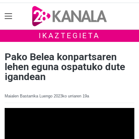
IKAZTEGIETA
Pako Belea konpartsaren
lehen eguna ospatuko dute
igandean
Maialen Bastarrika Luengo
2023ko urriaren 19a