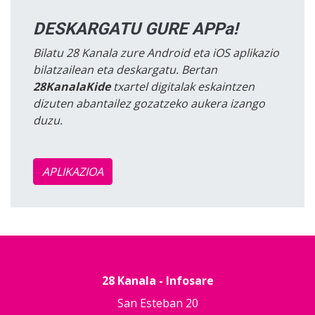
DESKARGATU GURE APPa!
Bilatu 28 Kanala zure Android eta iOS aplikazio
bilatzailean eta deskargatu. Bertan
28KanalaKide
txartel digitalak eskaintzen
dizuten abantailez gozatzeko aukera izango
duzu.
APLIKAZIOA
28 Kanala - Infosare
San Esteban 20