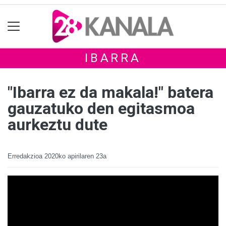
IBARRA
"Ibarra ez da makala!" batera
gauzatuko den egitasmoa
aurkeztu dute
Erredakzioa
2020ko apirilaren 23a