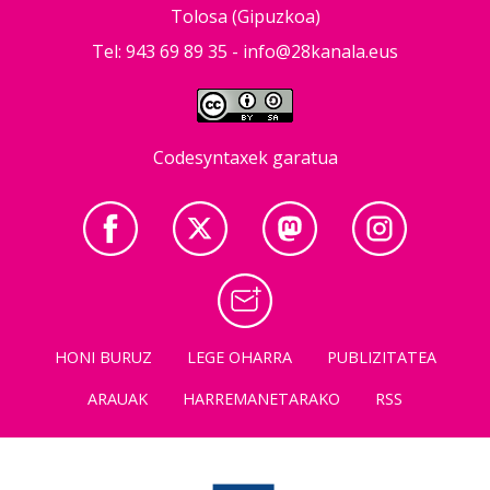
Tolosa (Gipuzkoa)
Tel: 943 69 89 35 -
info@28kanala.eus
Codesyntaxek garatua
HONI BURUZ
LEGE OHARRA
PUBLIZITATEA
ARAUAK
HARREMANETARAKO
RSS