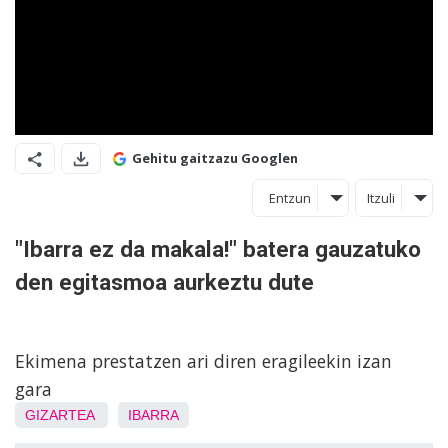
Gehitu gaitzazu Googlen
Entzun
Itzuli
"Ibarra ez da makala!" batera gauzatuko
den egitasmoa aurkeztu dute
Ekimena prestatzen ari diren eragileekin izan
gara
GIZARTEA
IBARRA