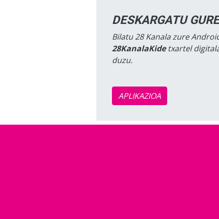
DESKARGATU GURE
Bilatu 28 Kanala zure Android
28KanalaKide
txartel digita
duzu.
APLIKAZIOA