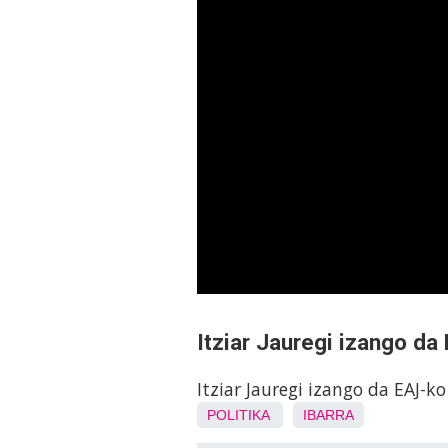
Itziar Jauregi izango da
Itziar Jauregi izango da EAJ-k
POLITIKA
IBARRA