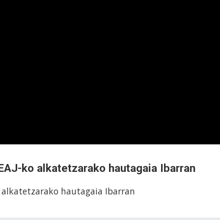
 EAJ-ko alkatetzarako hautagaia Ibarran
o alkatetzarako hautagaia Ibarran