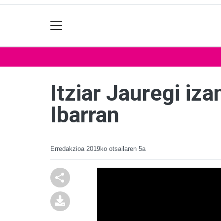
Itziar Jauregi iz
Ibarran
Erredakzioa
2019ko otsailaren 5a