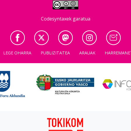
Codesyntaxek garatua
LEGE OHARRA
PUBLIZITATEA
ARAUAK
HARREMANE