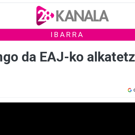
IBARRA
ango da EAJ-ko alkatet