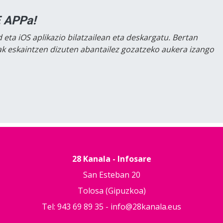
 APPa!
 eta iOS aplikazio bilatzailean eta deskargatu. Bertan
lak eskaintzen dizuten abantailez gozatzeko aukera izango
28 Kanala - Infosare
San Esteban 20
Tolosa (Gipuzkoa)
Tel: 943 69 89 35 -
info@28kanala.eus