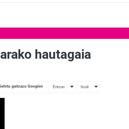
zarako hautagaia
Gehitu gaitzazu Googlen
Entzun
Itzuli