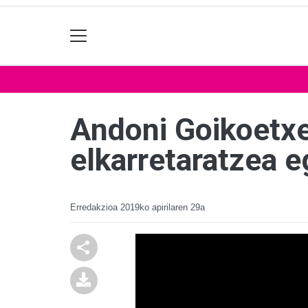
Andoni Goikoetxe
elkarretaratzea e
Erredakzioa
2019ko apirilaren 29a