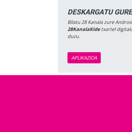
DESKARGATU GURE
Bilatu 28 Kanala zure Android
28KanalaKide
txartel digita
duzu.
APLIKAZIOA