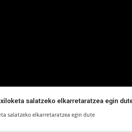
xiloketa salatzeko elkarretaratzea egin dut
ta salatzeko elkarretaratzea egin dute