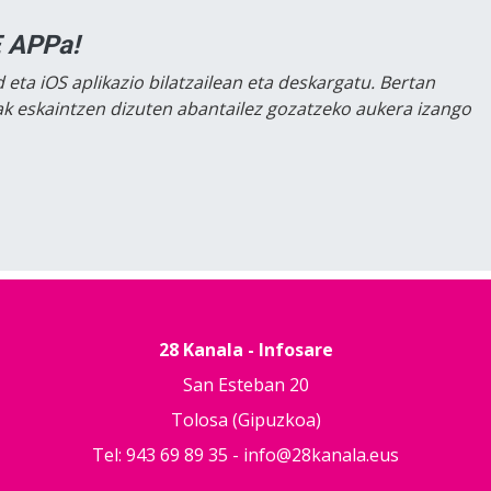
 APPa!
 eta iOS aplikazio bilatzailean eta deskargatu. Bertan
lak eskaintzen dizuten abantailez gozatzeko aukera izango
28 Kanala - Infosare
San Esteban 20
Tolosa (Gipuzkoa)
Tel: 943 69 89 35 -
info@28kanala.eus