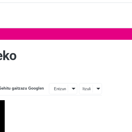
eko
Gehitu gaitzazu Googlen
Entzun
Itzuli