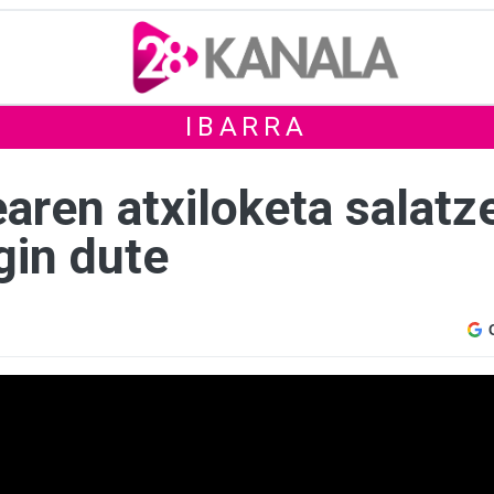
IBARRA
aren atxiloketa salatz
gin dute