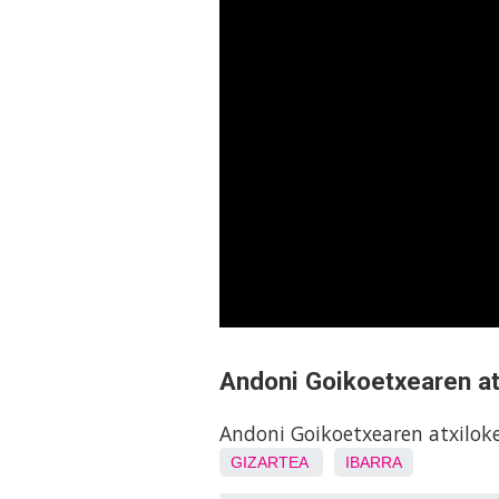
Andoni Goikoetxearen at
Andoni Goikoetxearen atxiloke
GIZARTEA
IBARRA