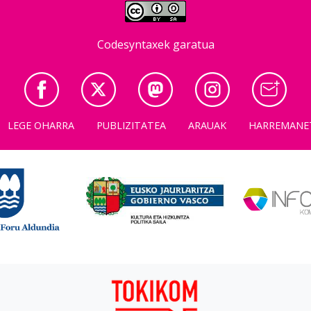
Codesyntaxek garatua
LEGE OHARRA
PUBLIZITATEA
ARAUAK
HARREMANE