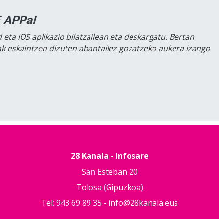
 APPa!
 eta iOS aplikazio bilatzailean eta deskargatu. Bertan
lak eskaintzen dizuten abantailez gozatzeko aukera izango
28 Kanala - Infosare
San Esteban 20
Tolosa (Gipuzkoa)
Tel: 943 69 89 35 -
info@28kanala.eus