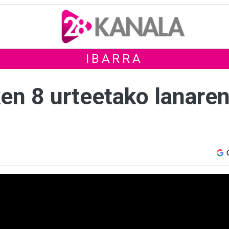
IBARRA
ken 8 urteetako lanaren