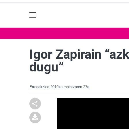
Igor Zapirain “az
dugu”
Erredakzioa
2019ko maiatzaren 27a