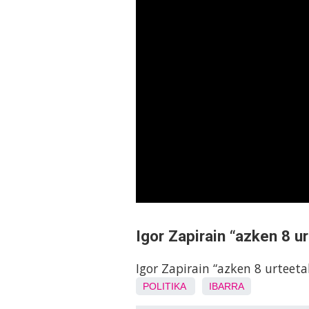
Igor Zapirain “azken 8 u
Igor Zapirain “azken 8 urteet
POLITIKA
IBARRA