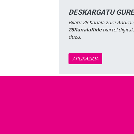
DESKARGATU GURE
Bilatu 28 Kanala zure Android
28KanalaKide
txartel digita
duzu.
APLIKAZIOA