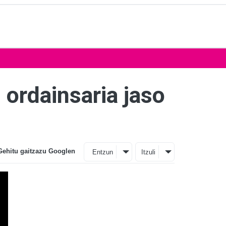
 ordainsaria jaso
Gehitu gaitzazu Googlen
Entzun
Itzuli