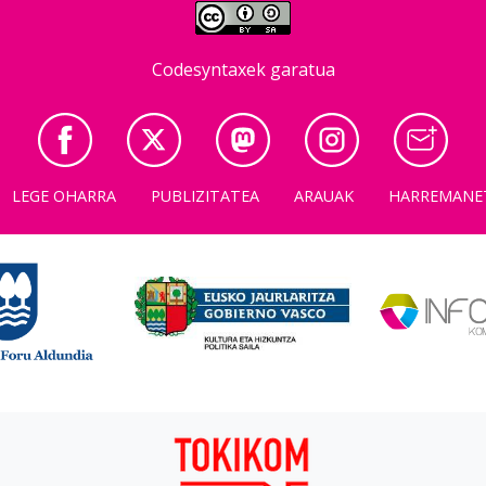
Codesyntaxek garatua
LEGE OHARRA
PUBLIZITATEA
ARAUAK
HARREMANE