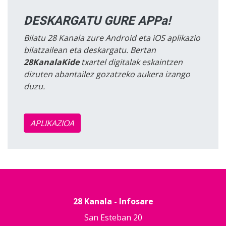
DESKARGATU GURE APPa!
Bilatu 28 Kanala zure Android eta iOS aplikazio
bilatzailean eta deskargatu. Bertan
28KanalaKide
txartel digitalak eskaintzen
dizuten abantailez gozatzeko aukera izango
duzu.
APLIKAZIOA
28 Kanala - Infosare
San Esteban 20