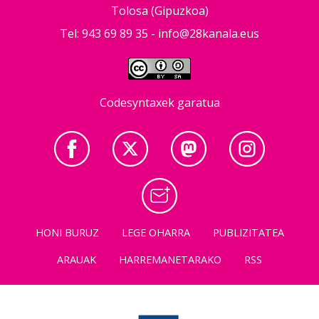
Tolosa (Gipuzkoa)
Tel: 943 69 89 35 -
info@28kanala.eus
Codesyntaxek garatua
HONI BURUZ
LEGE OHARRA
PUBLIZITATEA
ARAUAK
HARREMANETARAKO
RSS