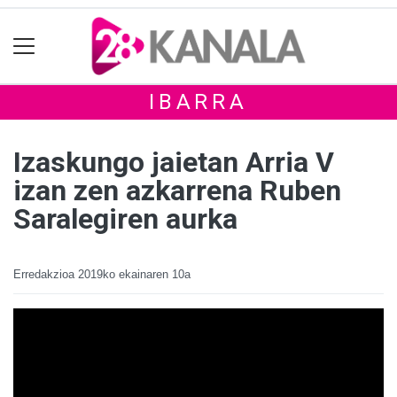
IBARRA
Izaskungo jaietan Arria V
izan zen azkarrena Ruben
Saralegiren aurka
Erredakzioa
2019ko ekainaren 10a