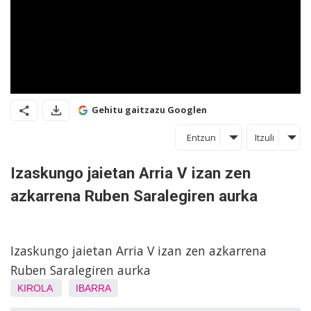
Gehitu gaitzazu Googlen
Entzun
Itzuli
Izaskungo jaietan Arria V izan zen
azkarrena Ruben Saralegiren aurka
Izaskungo jaietan Arria V izan zen azkarrena
Ruben Saralegiren aurka
KIROLA
IBARRA