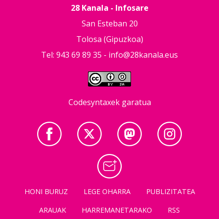
28 Kanala - Infosare
San Esteban 20
Tolosa (Gipuzkoa)
Tel: 943 69 89 35 -
info@28kanala.eus
Codesyntaxek garatua
HONI BURUZ
LEGE OHARRA
PUBLIZITATEA
ARAUAK
HARREMANETARAKO
RSS