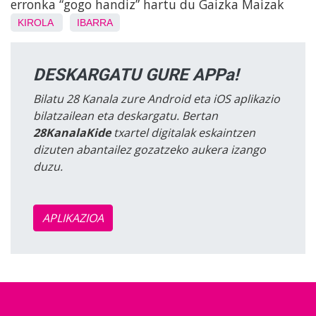
erronka “gogo handiz” hartu du Gaizka Maizak
KIROLA
IBARRA
DESKARGATU GURE APPa!
Bilatu 28 Kanala zure Android eta iOS aplikazio
bilatzailean eta deskargatu. Bertan
28KanalaKide
txartel digitalak eskaintzen
dizuten abantailez gozatzeko aukera izango
duzu.
APLIKAZIOA