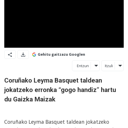
Gehitu gaitzazu Googlen
Entzun
Itzuli
Coruñako Leyma Basquet taldean
jokatzeko erronka “gogo handiz” hartu
du Gaizka Maizak
Coruñako Leyma Basquet taldean jokatzeko