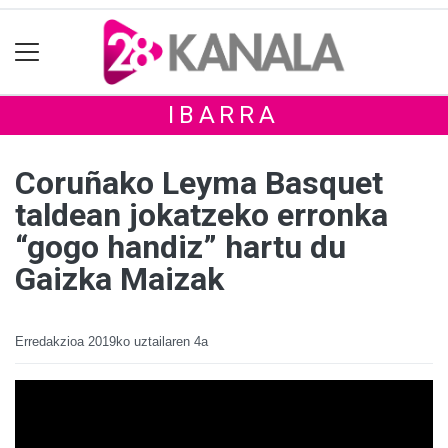
IBARRA
Coruñako Leyma Basquet
taldean jokatzeko erronka
“gogo handiz” hartu du
Gaizka Maizak
Erredakzioa
2019ko uztailaren 4a