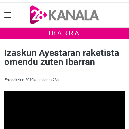
IBARRA
Izaskun Ayestaran raketista
omendu zuten Ibarran
Erredakzioa
2019ko irailaren 23a