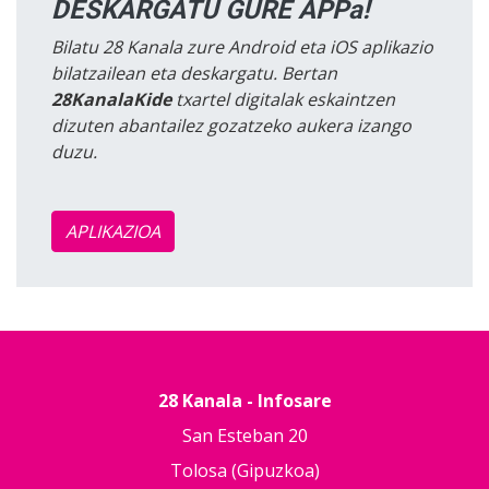
DESKARGATU GURE APPa!
Bilatu 28 Kanala zure Android eta iOS aplikazio
bilatzailean eta deskargatu. Bertan
28KanalaKide
txartel digitalak eskaintzen
dizuten abantailez gozatzeko aukera izango
duzu.
APLIKAZIOA
28 Kanala - Infosare
San Esteban 20
Tolosa (Gipuzkoa)