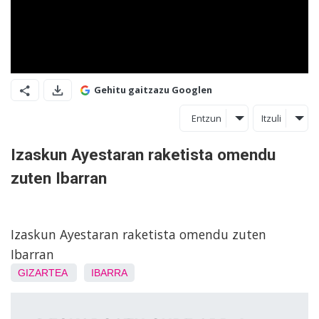
Gehitu gaitzazu Googlen
Entzun
Itzuli
Izaskun Ayestaran raketista omendu
zuten Ibarran
Izaskun Ayestaran raketista omendu zuten
Ibarran
GIZARTEA
IBARRA