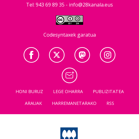
Tel: 943 69 89 35 -
info@28kanala.eus
Codesyntaxek garatua
HONI BURUZ
LEGE OHARRA
PUBLIZITATEA
ARAUAK
HARREMANETARAKO
RSS