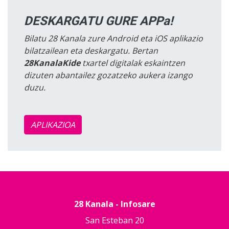
DESKARGATU GURE APPa!
Bilatu 28 Kanala zure Android eta iOS aplikazio
bilatzailean eta deskargatu. Bertan
28KanalaKide
txartel digitalak eskaintzen
dizuten abantailez gozatzeko aukera izango
duzu.
APLIKAZIOA
28 Kanala - Infosare
San Esteban 20