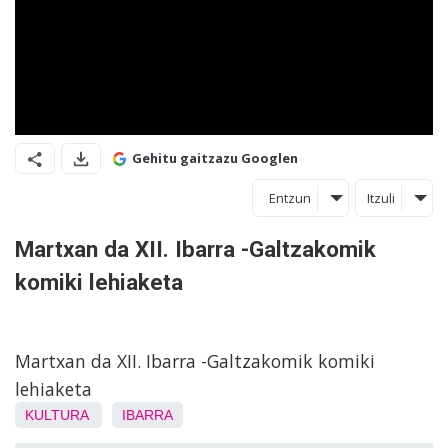
Gehitu gaitzazu Googlen
Entzun
Itzuli
Martxan da XII. Ibarra -Galtzakomik
komiki lehiaketa
Martxan da XII. Ibarra -Galtzakomik komiki
lehiaketa
KULTURA
IBARRA