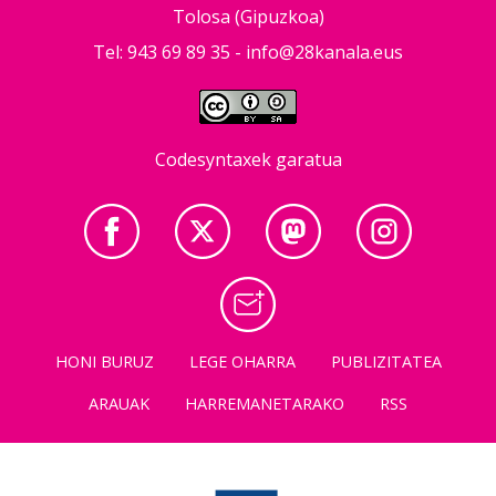
Tolosa (Gipuzkoa)
Tel: 943 69 89 35 -
info@28kanala.eus
Codesyntaxek garatua
HONI BURUZ
LEGE OHARRA
PUBLIZITATEA
ARAUAK
HARREMANETARAKO
RSS