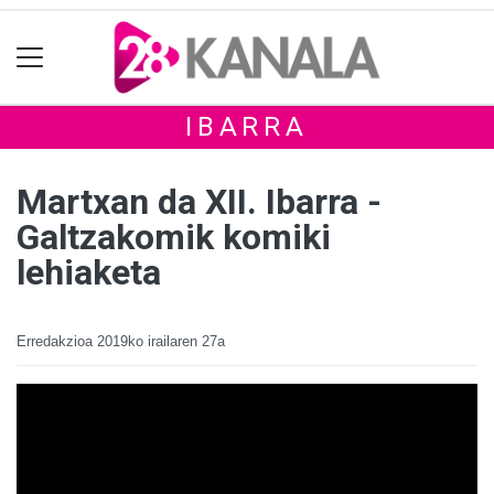
IBARRA
Martxan da XII. Ibarra -
Galtzakomik komiki
lehiaketa
Erredakzioa
2019ko irailaren 27a