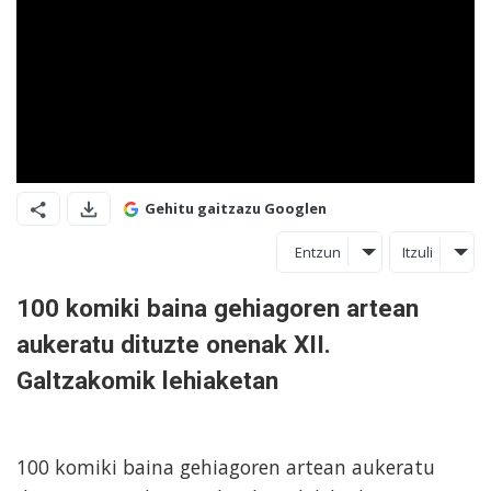
Gehitu gaitzazu Googlen
Entzun
Itzuli
100 komiki baina gehiagoren artean
aukeratu dituzte onenak XII.
Galtzakomik lehiaketan
100 komiki baina gehiagoren artean aukeratu