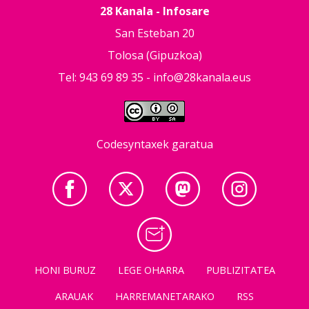
28 Kanala - Infosare
San Esteban 20
Tolosa (Gipuzkoa)
Tel: 943 69 89 35 -
info@28kanala.eus
Codesyntaxek garatua
HONI BURUZ
LEGE OHARRA
PUBLIZITATEA
ARAUAK
HARREMANETARAKO
RSS