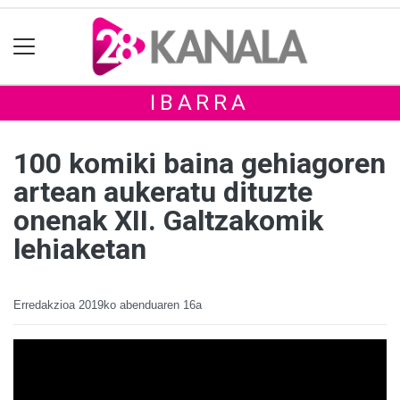
IBARRA
100 komiki baina gehiagoren
artean aukeratu dituzte
onenak XII. Galtzakomik
lehiaketan
Erredakzioa
2019ko abenduaren 16a