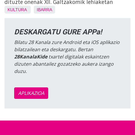
dituzte onenak XII. Galtzakomik lehiaketan
KULTURA
IBARRA
DESKARGATU GURE APPa!
Bilatu 28 Kanala zure Android eta iOS aplikazio
bilatzailean eta deskargatu. Bertan
28KanalaKide
txartel digitalak eskaintzen
dizuten abantailez gozatzeko aukera izango
duzu.
APLIKAZIOA