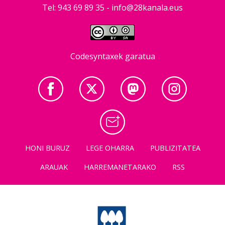
Tel: 943 69 89 35 -
info@28kanala.eus
Codesyntaxek garatua
HONI BURUZ
LEGE OHARRA
PUBLIZITATEA
ARAUAK
HARREMANETARAKO
RSS