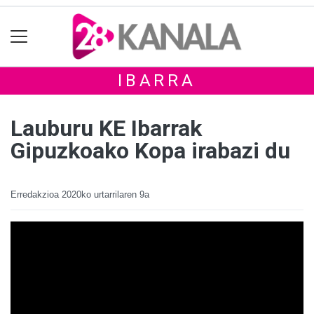
IBARRA
Lauburu KE Ibarrak
Gipuzkoako Kopa irabazi du
Erredakzioa
2020ko urtarrilaren 9a