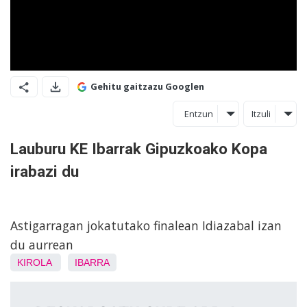
Gehitu gaitzazu Googlen
Entzun
Itzuli
Lauburu KE Ibarrak Gipuzkoako Kopa
irabazi du
Astigarragan jokatutako finalean Idiazabal izan
du aurrean
KIROLA
IBARRA