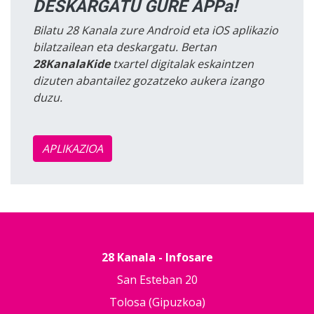
DESKARGATU GURE APPa!
Bilatu 28 Kanala zure Android eta iOS aplikazio
bilatzailean eta deskargatu. Bertan
28KanalaKide
txartel digitalak eskaintzen
dizuten abantailez gozatzeko aukera izango
duzu.
APLIKAZIOA
28 Kanala - Infosare
San Esteban 20
Tolosa (Gipuzkoa)