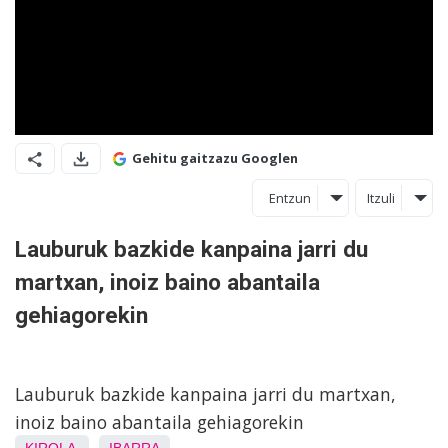
Gehitu gaitzazu Googlen
Entzun
Itzuli
Lauburuk bazkide kanpaina jarri du
martxan, inoiz baino abantaila
gehiagorekin
Lauburuk bazkide kanpaina jarri du martxan,
inoiz baino abantaila gehiagorekin