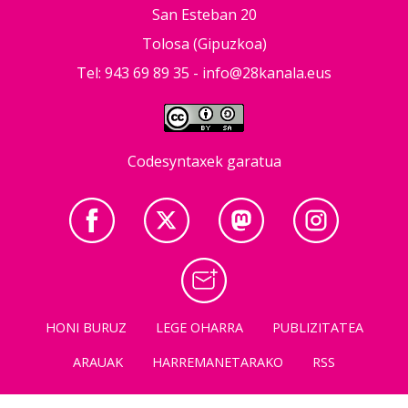
San Esteban 20
Tolosa (Gipuzkoa)
Tel: 943 69 89 35 -
info@28kanala.eus
Codesyntaxek garatua
HONI BURUZ
LEGE OHARRA
PUBLIZITATEA
ARAUAK
HARREMANETARAKO
RSS