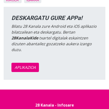
KIROLA
IBARRA
DESKARGATU GURE APPa!
Bilatu 28 Kanala zure Android eta iOS aplikazio
bilatzailean eta deskargatu. Bertan
28KanalaKide
txartel digitalak eskaintzen
dizuten abantailez gozatzeko aukera izango
duzu.
APLIKAZIOA
28 Kanala - Infosare