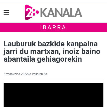
IBARRA
Lauburuk bazkide kanpaina
jarri du martxan, inoiz baino
abantaila gehiagorekin
Erredakzioa
2022ko irailaren 8a