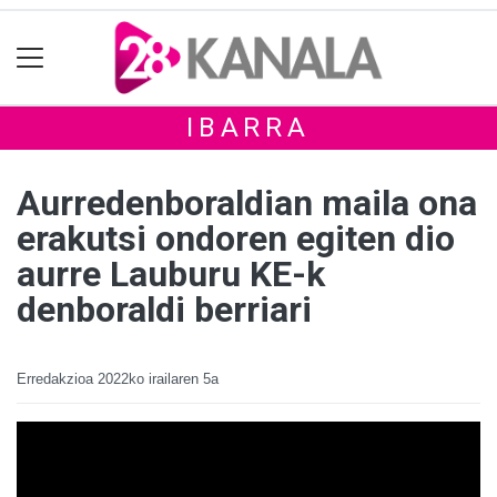
IBARRA
Aurredenboraldian maila ona
erakutsi ondoren egiten dio
aurre Lauburu KE-k
denboraldi berriari
Erredakzioa
2022ko irailaren 5a