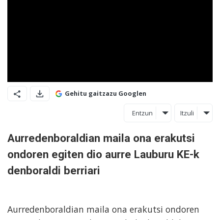
Gehitu gaitzazu Googlen
Entzun
Itzuli
Aurredenboraldian maila ona erakutsi
ondoren egiten dio aurre Lauburu KE-k
denboraldi berriari
Aurredenboraldian maila ona erakutsi ondoren