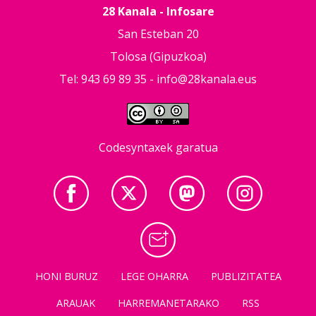
28 Kanala - Infosare
San Esteban 20
Tolosa (Gipuzkoa)
Tel: 943 69 89 35 -
info@28kanala.eus
Codesyntaxek garatua
HONI BURUZ
LEGE OHARRA
PUBLIZITATEA
ARAUAK
HARREMANETARAKO
RSS