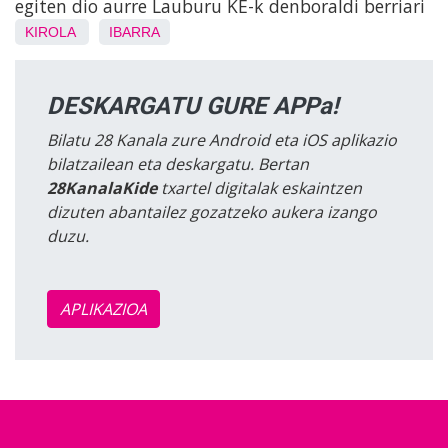
egiten dio aurre Lauburu KE-k denboraldi berriari
KIROLA
IBARRA
DESKARGATU GURE APPa!
Bilatu 28 Kanala zure Android eta iOS aplikazio
bilatzailean eta deskargatu. Bertan
28KanalaKide
txartel digitalak eskaintzen
dizuten abantailez gozatzeko aukera izango
duzu.
APLIKAZIOA