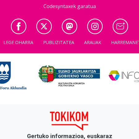
Codesyntaxek garatua
LEGE OHARRA
PUBLIZITATEA
ARAUAK
HARREMANE
Gertuko informazioa, euskaraz