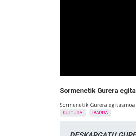
Sormenetik Gurera egita
Sormenetik Gurera egitasmoa 
KULTURA
IBARRA
DESKARGATU GURE