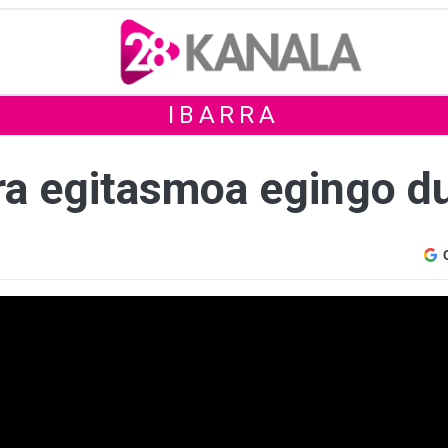
IBARRA
a egitasmoa egingo du