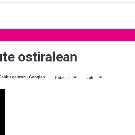
te ostiralean
Gehitu gaitzazu Googlen
Entzun
Itzuli