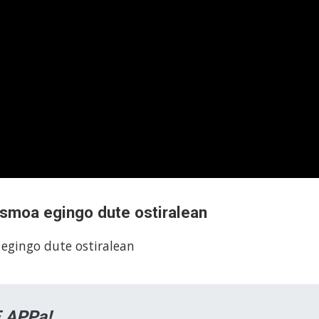
smoa egingo dute ostiralean
egingo dute ostiralean
 APPa!