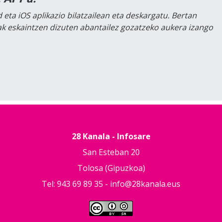
 eta iOS aplikazio bilatzailean eta deskargatu. Bertan
lak eskaintzen dizuten abantailez gozatzeko aukera izango
28 Kanala - Infosare
San Esteban 20
Tolosa (Gipuzkoa)
Tel: 943 69 89 35 -
info@28kanala.eus