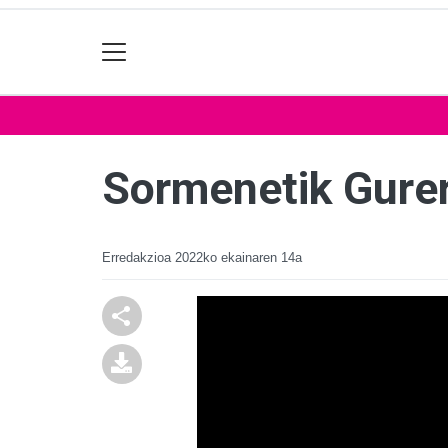
Sormenetik Gurer
Erredakzioa
2022ko ekainaren 14a