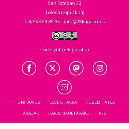
San Esteban 20
Tolosa (Gipuzkoa)
Tel: 943 69 89 35 -
info@28kanala.eus
Codesyntaxek garatua
HONI BURUZ
LEGE OHARRA
PUBLIZITATEA
ARAUAK
HARREMANETARAKO
RSS