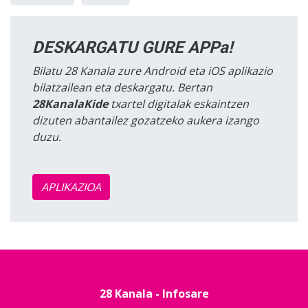
DESKARGATU GURE APPa!
Bilatu 28 Kanala zure Android eta iOS aplikazio
bilatzailean eta deskargatu. Bertan
28KanalaKide
txartel digitalak eskaintzen
dizuten abantailez gozatzeko aukera izango
duzu.
APLIKAZIOA
28 Kanala - Infosare