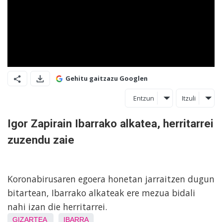
Gehitu gaitzazu Googlen
Entzun
Itzuli
Igor Zapirain Ibarrako alkatea, herritarrei
zuzendu zaie
Koronabirusaren egoera honetan jarraitzen dugun
bitartean, Ibarrako alkateak ere mezua bidali
nahi izan die herritarrei.
GIZARTEA
IBARRA