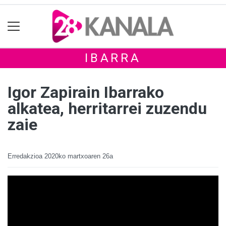
IBARRA
Igor Zapirain Ibarrako
alkatea, herritarrei zuzendu
zaie
Erredakzioa
2020ko martxoaren 26a