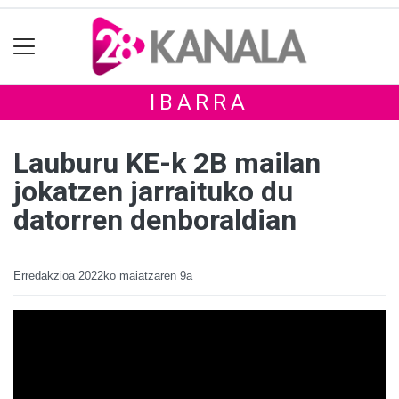
IBARRA
Lauburu KE-k 2B mailan
jokatzen jarraituko du
datorren denboraldian
Erredakzioa
2022ko maiatzaren 9a