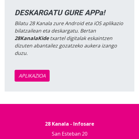
DESKARGATU GURE APPa!
Bilatu 28 Kanala zure Android eta iOS aplikazio
bilatzailean eta deskargatu. Bertan
28KanalaKide
txartel digitalak eskaintzen
dizuten abantailez gozatzeko aukera izango
duzu.
APLIKAZIOA
28 Kanala - Infosare
San Esteban 20