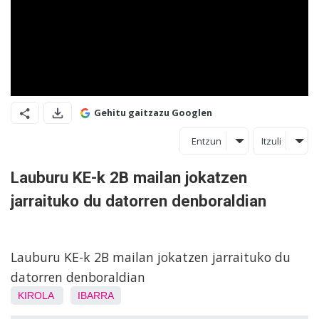
Gehitu gaitzazu Googlen
Entzun
Itzuli
Lauburu KE-k 2B mailan jokatzen
jarraituko du datorren denboraldian
Lauburu KE-k 2B mailan jokatzen jarraituko du
datorren denboraldian
KIROLA
IBARRA