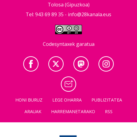
Tolosa (Gipuzkoa)
Tel: 943 69 89 35 -
info@28kanala.eus
Codesyntaxek garatua
HONI BURUZ
LEGE OHARRA
PUBLIZITATEA
ARAUAK
HARREMANETARAKO
RSS