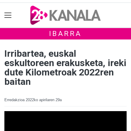
IBARRA
Irribartea, euskal
eskultoreen erakusketa, ireki
dute Kilometroak 2022ren
baitan
Erredakzioa
2022ko apirilaren 29a