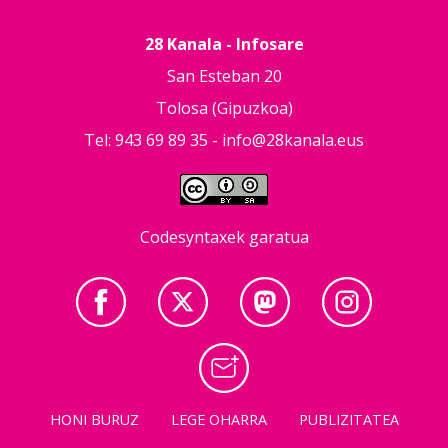
28 Kanala - Infosare
San Esteban 20
Tolosa (Gipuzkoa)
Tel: 943 69 89 35 -
info@28kanala.eus
Codesyntaxek garatua
HONI BURUZ
LEGE OHARRA
PUBLIZITATEA