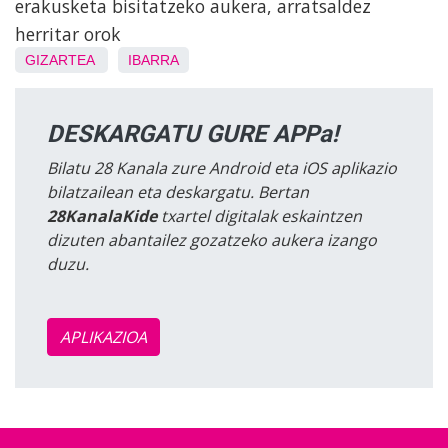
erakusketa bisitatzeko aukera, arratsaldez
herritar orok
GIZARTEA
IBARRA
DESKARGATU GURE APPa!
Bilatu 28 Kanala zure Android eta iOS aplikazio
bilatzailean eta deskargatu. Bertan
28KanalaKide
txartel digitalak eskaintzen
dizuten abantailez gozatzeko aukera izango
duzu.
APLIKAZIOA