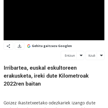
Gehitu gaitzazu Googlen
Entzun
Itzuli
Irribartea, euskal eskultoreen
erakusketa, ireki dute Kilometroak
2022ren baitan
Goizez ikastetxeetako odezkariek izango dute