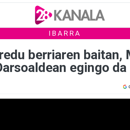
IBARRA
edu berriaren baitan, 
Oarsoaldean egingo da