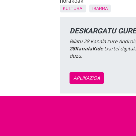
norakoak
KULTURA
IBARRA
DESKARGATU GURE
Bilatu 28 Kanala zure Android
28KanalaKide
txartel digita
duzu.
APLIKAZIOA