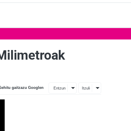
Milimetroak
Gehitu gaitzazu Googlen
Entzun
Itzuli