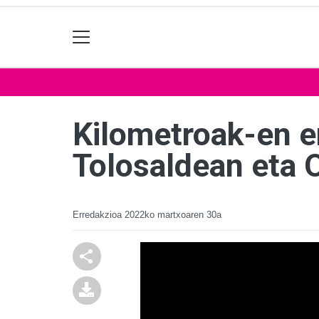
Kilometroak-en er
Tolosaldean eta 
Erredakzioa
2022ko martxoaren 30a