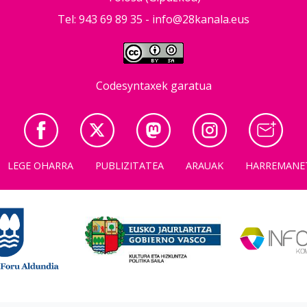
Tel: 943 69 89 35 -
info@28kanala.eus
Codesyntaxek garatua
LEGE OHARRA
PUBLIZITATEA
ARAUAK
HARREMANE