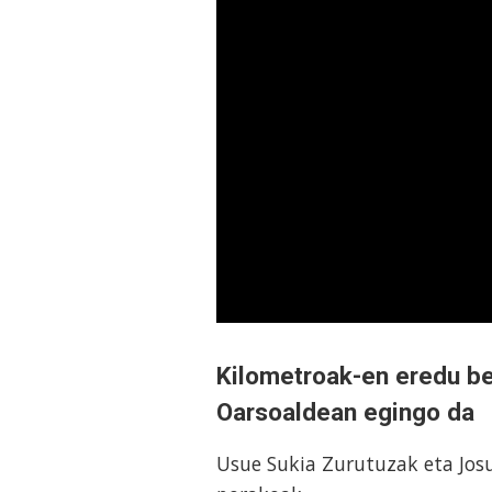
Kilometroak-en eredu be
Oarsoaldean egingo da
Usue Sukia Zurutuzak eta Jos