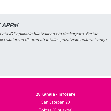
 APPa!
 eta iOS aplikazio bilatzailean eta deskargatu. Bertan
lak eskaintzen dizuten abantailez gozatzeko aukera izango
28 Kanala - Infosare
San Esteban 20
Tolosa (Gipuzkoa)