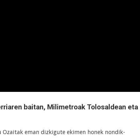
rriaren baitan, Milimetroak Tolosaldean eta
u Ozaitak eman dizkigute ekimen honek nondik-