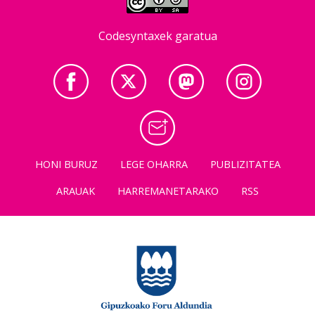
Codesyntaxek garatua
HONI BURUZ
LEGE OHARRA
PUBLIZITATEA
ARAUAK
HARREMANETARAKO
RSS