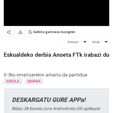
Gehitu gaitzazu Googlen
Entzun
Itzuli
Eskualdeko derbia Anoeta FTk irabazi du
0-3ko emaitzarekin amaitu da partidua
KIROLA
IBARRA
DESKARGATU GURE APPa!
Bilatu 28 Kanala zure Android eta iOS aplikazio