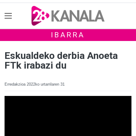
IBARRA
Eskualdeko derbia Anoeta
FTk irabazi du
Erredakzioa
2022ko urtarrilaren 31