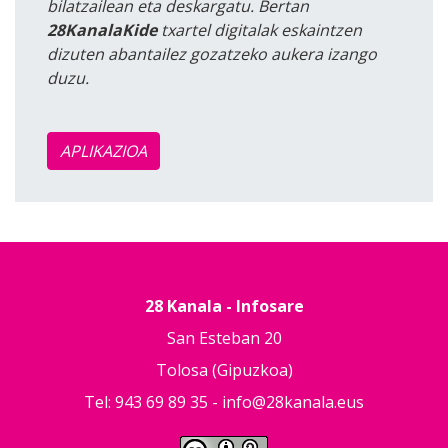
bilatzailean eta deskargatu. Bertan
28KanalaKide
txartel digitalak eskaintzen
dizuten abantailez gozatzeko aukera izango
duzu.
APLIKAZIOA
28 Kanala - Infosare
San Esteban 20
Tolosa (Gipuzkoa)
Tel: 943 69 89 35 -
info@28kanala.eus