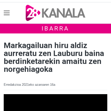
IBARRA
Markagailuan hiru aldiz
aurreratu zen Lauburu baina
berdinketarekin amaitu zen
norgehiagoka
Erredakzioa
2021eko azaroaren 16a