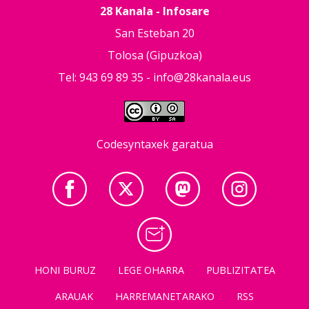
28 Kanala - Infosare
San Esteban 20
Tolosa (Gipuzkoa)
Tel: 943 69 89 35 -
info@28kanala.eus
Codesyntaxek garatua
HONI BURUZ
LEGE OHARRA
PUBLIZITATEA
ARAUAK
HARREMANETARAKO
RSS