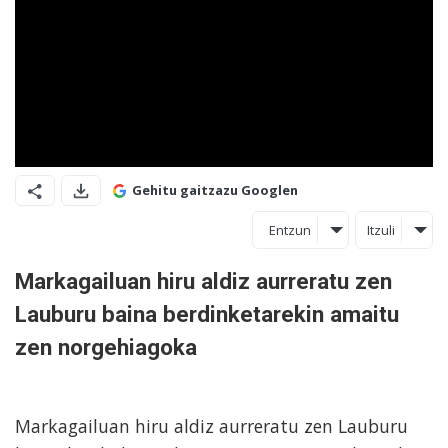
Gehitu gaitzazu Googlen
Entzun
Itzuli
Markagailuan hiru aldiz aurreratu zen
Lauburu baina berdinketarekin amaitu
zen norgehiagoka
Markagailuan hiru aldiz aurreratu zen Lauburu