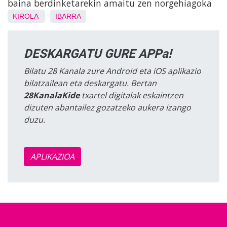
baina berdinketarekin amaitu zen norgehiagoka
KIROLA
IBARRA
DESKARGATU GURE APPa!
Bilatu 28 Kanala zure Android eta iOS aplikazio
bilatzailean eta deskargatu. Bertan
28KanalaKide
txartel digitalak eskaintzen
dizuten abantailez gozatzeko aukera izango
duzu.
APLIKAZIOA