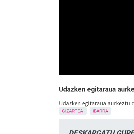
Udazken egitaraua aurke
Udazken egitaraua aurkeztu 
GIZARTEA
IBARRA
DESKARGATU GURE