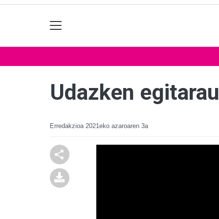
Udazken egitarau
Erredakzioa
2021eko azaroaren 3a