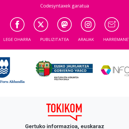
Codesyntaxek garatua
LEGE OHARRA
PUBLIZITATEA
ARAUAK
HARREMANE
Gertuko informazioa, euskaraz