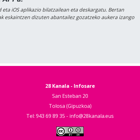
 eta iOS aplikazio bilatzailean eta deskargatu. Bertan
lak eskaintzen dizuten abantailez gozatzeko aukera izango
28 Kanala - Infosare
San Esteban 20
Tolosa (Gipuzkoa)
Tel: 943 69 89 35 -
info@28kanala.eus