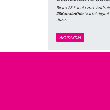
Bilatu 28 Kanala zure Android
28KanalaKide
txartel digita
duzu.
APLIKAZIOA