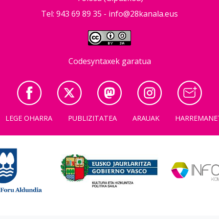
Tel: 943 69 89 35 -
info@28kanala.eus
Codesyntaxek garatua
LEGE OHARRA
PUBLIZITATEA
ARAUAK
HARREMANE