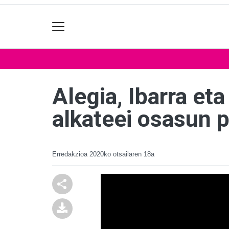
Alegia, Ibarra e
alkateei osasun p
Erredakzioa
2020ko otsailaren 18a