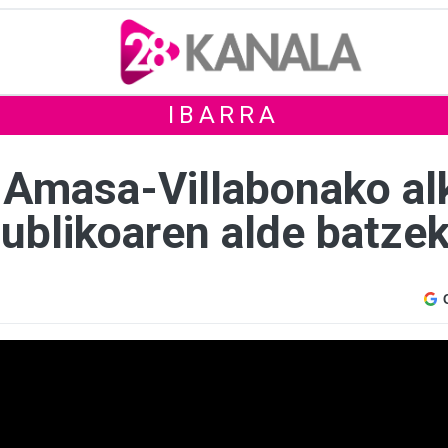
IBARRA
ta Amasa-Villabonako a
ublikoaren alde batzek