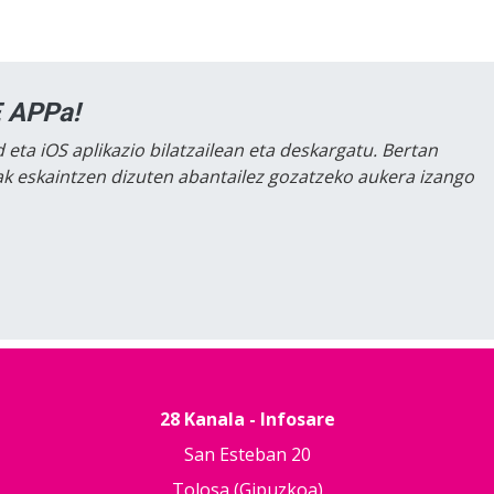
 APPa!
 eta iOS aplikazio bilatzailean eta deskargatu. Bertan
lak eskaintzen dizuten abantailez gozatzeko aukera izango
28 Kanala - Infosare
San Esteban 20
Tolosa (Gipuzkoa)