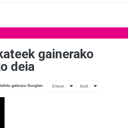
lkateek gainerako
o deia
Gehitu gaitzazu Googlen
Entzun
Itzuli