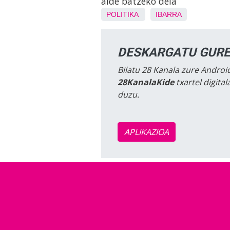
alde batzeko deia
POLITIKA
IBARRA
DESKARGATU GURE
Bilatu 28 Kanala zure Android
28KanalaKide
txartel digita
duzu.
APLIKAZIOA