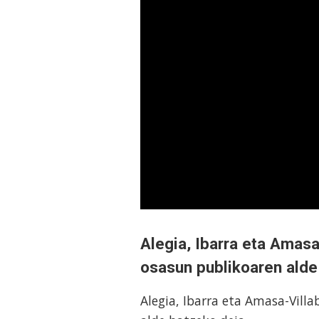
Alegia, Ibarra eta Amasa
osasun publikoaren alde
Alegia, Ibarra eta Amasa-Vill