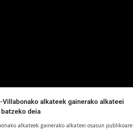
-Villabonako alkateek gainerako alkateei
 batzeko deia
abonako alkateek gainerako alkateei osasun publikoar