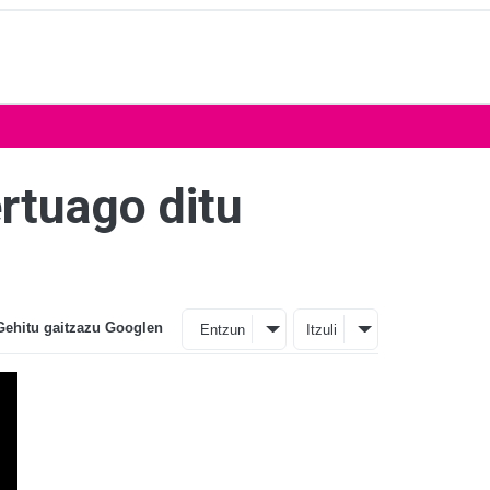
ertuago ditu
Gehitu gaitzazu Googlen
Entzun
Itzuli