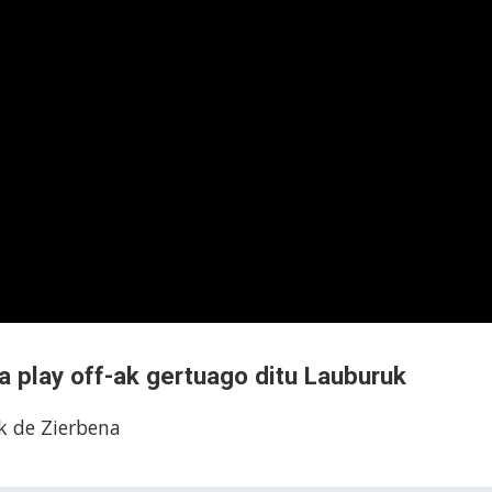
ta play off-ak gertuago ditu Lauburuk
k de Zierbena