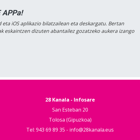
 APPa!
 eta iOS aplikazio bilatzailean eta deskargatu. Bertan
lak eskaintzen dizuten abantailez gozatzeko aukera izango
28 Kanala - Infosare
San Esteban 20
Tolosa (Gipuzkoa)
Tel: 943 69 89 35 -
info@28kanala.eus