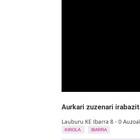
Aurkari zuzenari irabazi
Lauburu KE Ibarra 8 - 0 Auzoa
KIROLA
IBARRA