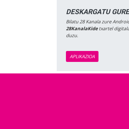
DESKARGATU GURE
Bilatu 28 Kanala zure Android
28KanalaKide
txartel digita
duzu.
APLIKAZIOA