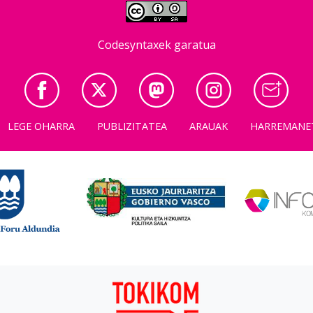
Codesyntaxek garatua
LEGE OHARRA
PUBLIZITATEA
ARAUAK
HARREMANE