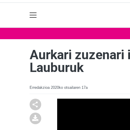
Aurkari zuzenari 
Lauburuk
Erredakzioa
2020ko otsailaren 17a