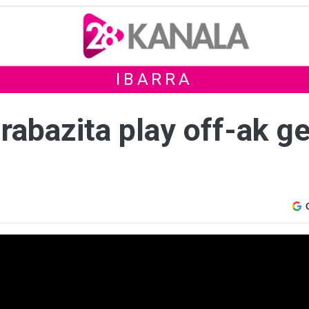
IBARRA
irabazita play off-ak g