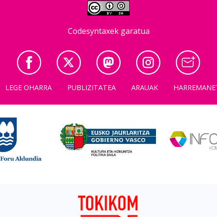
Codesyntaxek garatua
LEGE OHARRA
PUBLIZITATEA
ARAUAK
HARREMANE