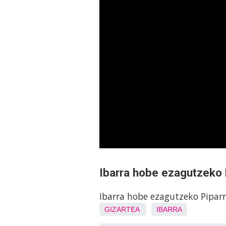
Ibarra hobe ezagutzeko P
Ibarra hobe ezagutzeko Piparr
GIZARTEA
IBARRA