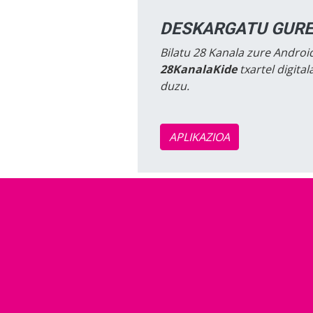
DESKARGATU GURE
Bilatu 28 Kanala zure Android
28KanalaKide
txartel digita
duzu.
APLIKAZIOA