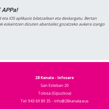
 APPa!
 eta iOS aplikazio bilatzailean eta deskargatu. Bertan
lak eskaintzen dizuten abantailez gozatzeko aukera izango
28 Kanala - Infosare
San Esteban 20
Tolosa (Gipuzkoa)
Tel: 943 69 89 35 -
info@28kanala.eus