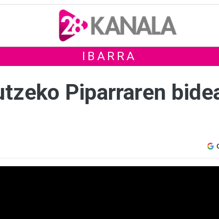
IBARRA
tzeko Piparraren bidea