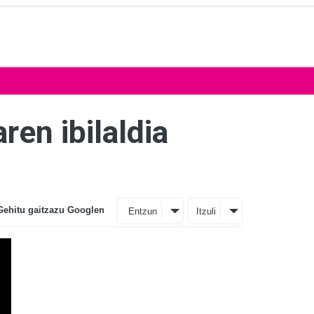
ren ibilaldia
Gehitu gaitzazu Googlen
Entzun
Itzuli