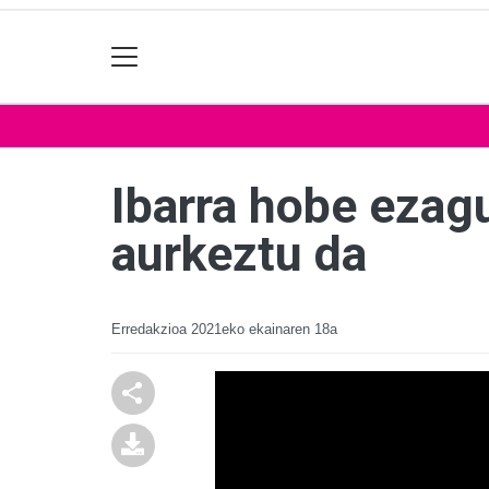
Ibarra hobe ezagu
aurkeztu da
Erredakzioa
2021eko ekainaren 18a