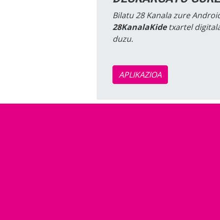
Bilatu 28 Kanala zure Android
28KanalaKide
txartel digita
duzu.
APLIKAZIOA