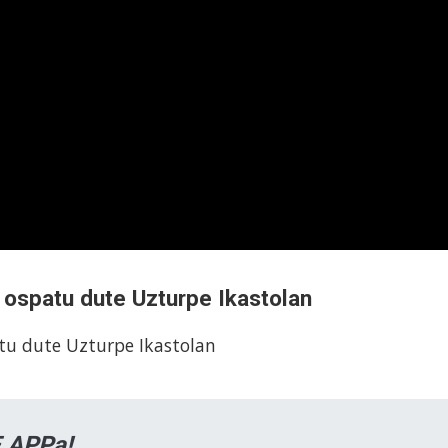
 ospatu dute Uzturpe Ikastolan
tu dute Uzturpe Ikastolan
 APPa!