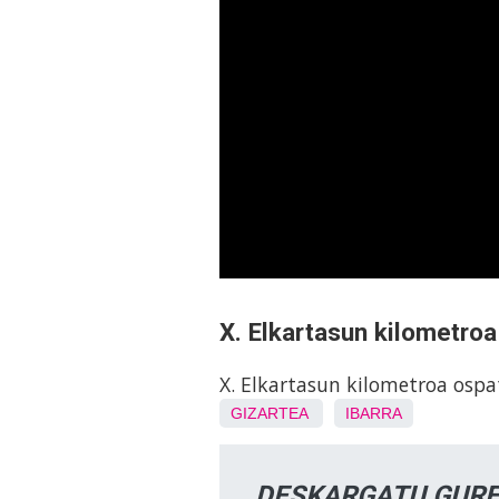
X. Elkartasun kilometroa
X. Elkartasun kilometroa ospa
GIZARTEA
IBARRA
DESKARGATU GURE