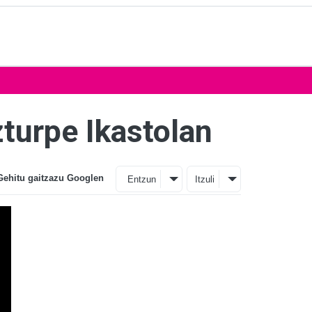
turpe Ikastolan
Gehitu gaitzazu Googlen
Entzun
Itzuli