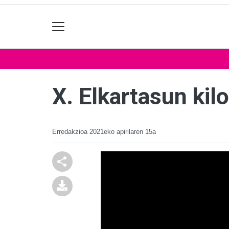
X. Elkartasun kil
Erredakzioa
2021eko apirilaren 15a