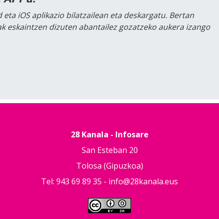
 eta iOS aplikazio bilatzailean eta deskargatu. Bertan
lak eskaintzen dizuten abantailez gozatzeko aukera izango
28 Kanala - Infosare
San Esteban 20
Tolosa (Gipuzkoa)
Tel: 943 69 89 35 -
info@28kanala.eus