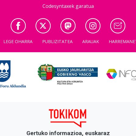
Codesyntaxek garatua
LEGE OHARRA
PUBLIZITATEA
ARAUAK
HARREMANE
Gertuko informazioa, euskaraz