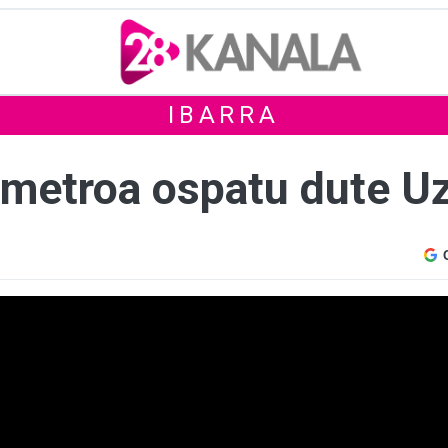
IBARRA
ometroa ospatu dute Uz