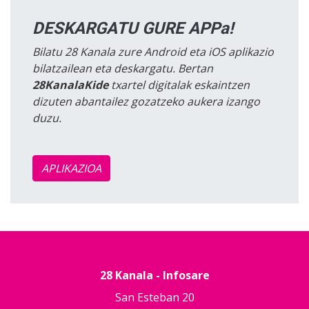
DESKARGATU GURE APPa!
Bilatu 28 Kanala zure Android eta iOS aplikazio
bilatzailean eta deskargatu. Bertan
28KanalaKide
txartel digitalak eskaintzen
dizuten abantailez gozatzeko aukera izango
duzu.
APLIKAZIOA
28 Kanala - Infosare
San Esteban 20