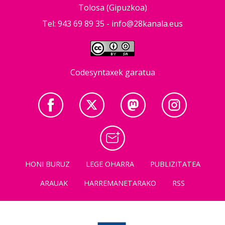
Tolosa (Gipuzkoa)
Tel: 943 69 89 35 -
info@28kanala.eus
Codesyntaxek garatua
HONI BURUZ
LEGE OHARRA
PUBLIZITATEA
ARAUAK
HARREMANETARAKO
RSS