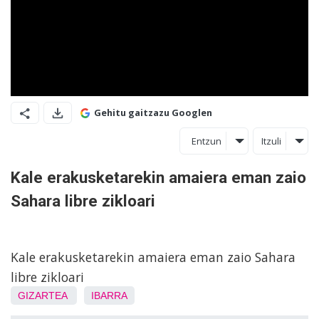
Gehitu gaitzazu Googlen
Entzun
Itzuli
Kale erakusketarekin amaiera eman zaio
Sahara libre zikloari
Kale erakusketarekin amaiera eman zaio Sahara
libre zikloari
GIZARTEA
IBARRA