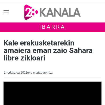
IBARRA
Kale erakusketarekin
amaiera eman zaio Sahara
libre zikloari
Erredakzioa
2021eko martxoaren 1a