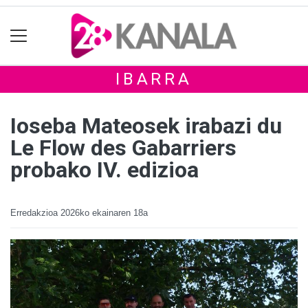
IBARRA
Ioseba Mateosek irabazi du
Le Flow des Gabarriers
probako IV. edizioa
Erredakzioa
2026ko ekainaren 18a