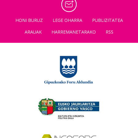
HONI BURUZ
LEGE OHARRA
PUBLIZITATEA
ARAUAK
HARREMANETARAKO
RSS