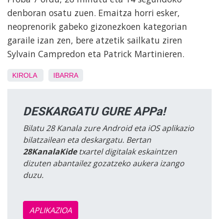
denboran osatu zuen. Emaitza horri esker,
neoprenorik gabeko gizonezkoen kategorian
garaile izan zen, bere atzetik sailkatu ziren
Sylvain Campredon eta Patrick Martinieren.
KIROLA
IBARRA
DESKARGATU GURE APPa!
Bilatu 28 Kanala zure Android eta iOS aplikazio
bilatzailean eta deskargatu. Bertan
28KanalaKide
txartel digitalak eskaintzen
dizuten abantailez gozatzeko aukera izango
duzu.
APLIKAZIOA