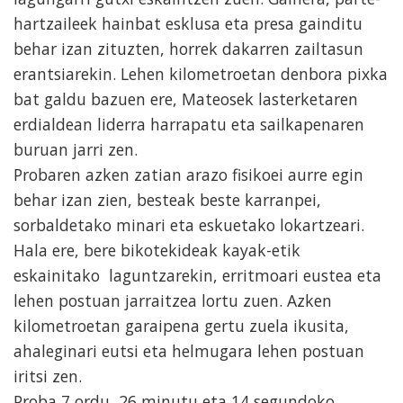
hartzaileek hainbat esklusa eta presa gainditu
behar izan zituzten, horrek dakarren zailtasun
erantsiarekin. Lehen kilometroetan denbora pixka
bat galdu bazuen ere, Mateosek lasterketaren
erdialdean liderra harrapatu eta sailkapenaren
buruan jarri zen.
Probaren azken zatian arazo fisikoei aurre egin
behar izan zien, besteak beste karranpei,
sorbaldetako minari eta eskuetako lokartzeari.
Hala ere, bere bikotekideak kayak-etik
eskainitako laguntzarekin, erritmoari eustea eta
lehen postuan jarraitzea lortu zuen. Azken
kilometroetan garaipena gertu zuela ikusita,
ahaleginari eutsi eta helmugara lehen postuan
iritsi zen.
Proba 7 ordu, 26 minutu eta 14 segundoko