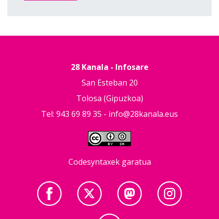
28 Kanala - Infosare
San Esteban 20
Tolosa (Gipuzkoa)
Tel: 943 69 89 35 -
info@28kanala.eus
Codesyntaxek garatua