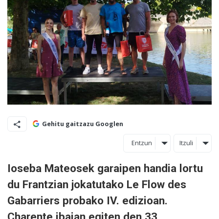
Gehitu gaitzazu Googlen
Entzun
Itzuli
Ioseba Mateosek garaipen handia lortu
du Frantzian jokatutako Le Flow des
Gabarriers probako IV. edizioan.
Charente ibaian egiten den 33