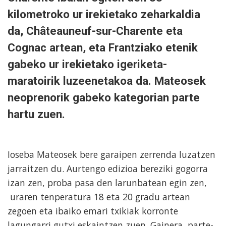
kilometroko ur irekietako zeharkaldia
da, Châteauneuf-sur-Charente eta
Cognac artean, eta Frantziako etenik
gabeko ur irekietako igeriketa-
maratoirik luzeenetakoa da. Mateosek
neoprenorik gabeko kategorian parte
hartu zuen.
Ioseba Mateosek bere garaipen zerrenda luzatzen
jarraitzen du. Aurtengo edizioa bereziki gogorra
izan zen, proba pasa den larunbatean egin zen,
uraren tenperatura 18 eta 20 gradu artean
zegoen eta ibaiko emari txikiak korronte
lagungarri gutxi eskaintzen zuen. Gainera, parte-