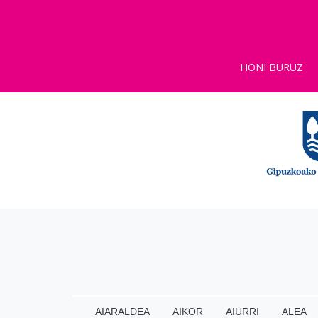
HONI BURUZ
AIARALDEA
AIKOR
AIURRI
ALEA