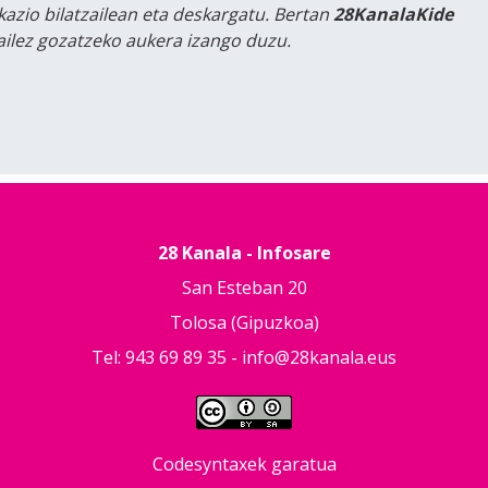
kazio bilatzailean eta deskargatu. Bertan
28KanalaKide
tailez gozatzeko aukera izango duzu.
28 Kanala - Infosare
San Esteban 20
Tolosa (Gipuzkoa)
Tel: 943 69 89 35 -
info@28kanala.eus
Codesyntaxek garatua