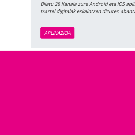
Bilatu 28 Kanala zure Android eta iOS apli
txartel digitalak eskaintzen dizuten aban
APLIKAZIOA