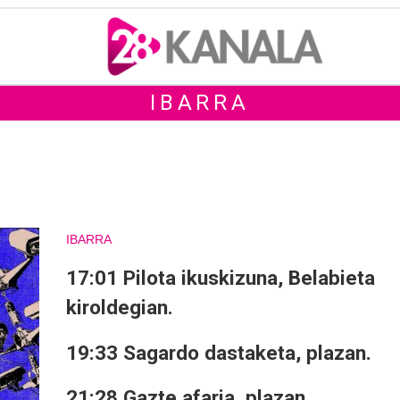
IBARRA
IBARRA
17:01 Pilota ikuskizuna, Belabieta
kiroldegian.
19:33 Sagardo dastaketa, plazan.
21:28 Gazte afaria, plazan.