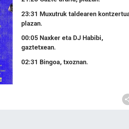
23:31 Muxutruk taldearen kontzertua
plazan.
00:05 Naxker eta DJ Habibi,
gaztetxean.
02:31 Bingoa, txoznan.