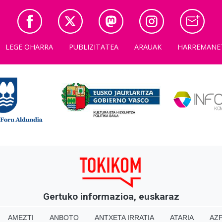
LEGE OHARRA
PUBLIZITATEA
ARAUAK
HARREMANE
Gertuko informazioa, euskaraz
AMEZTI
ANBOTO
ANTXETA IRRATIA
ATARIA
AZP