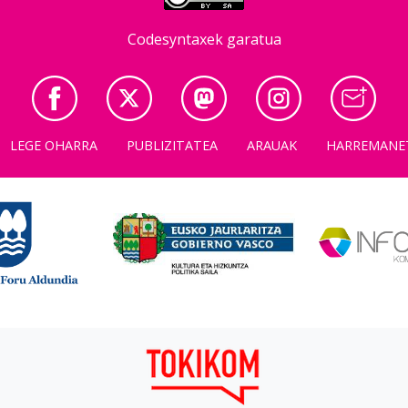
Codesyntaxek garatua
LEGE OHARRA
PUBLIZITATEA
ARAUAK
HARREMANE