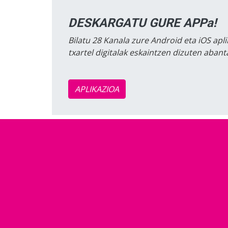
DESKARGATU GURE APPa!
Bilatu 28 Kanala zure Android eta iOS apli
txartel digitalak eskaintzen dizuten aban
APLIKAZIOA