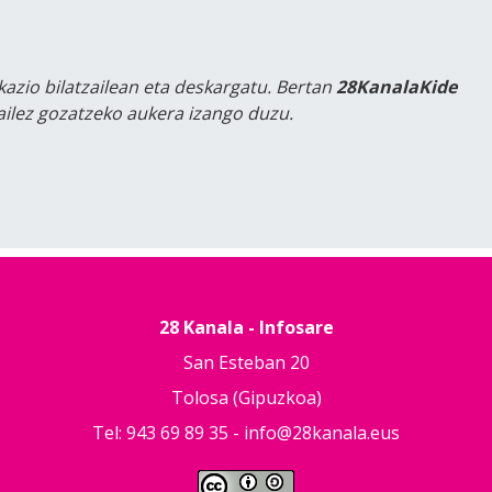
kazio bilatzailean eta deskargatu. Bertan
28KanalaKide
tailez gozatzeko aukera izango duzu.
28 Kanala - Infosare
San Esteban 20
Tolosa (Gipuzkoa)
Tel: 943 69 89 35 -
info@28kanala.eus