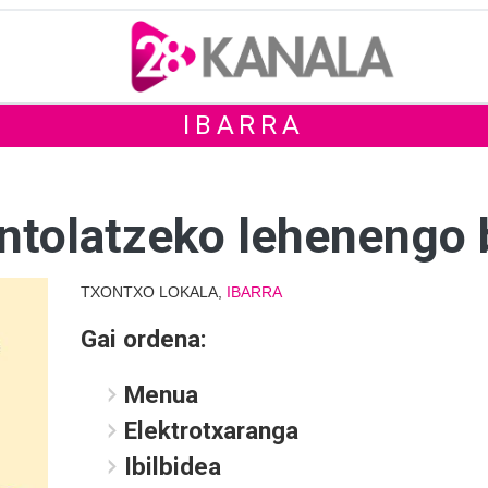
IBARRA
ntolatzeko lehenengo b
TXONTXO LOKALA,
IBARRA
Gai ordena:
Menua
Elektrotxaranga
Ibilbidea