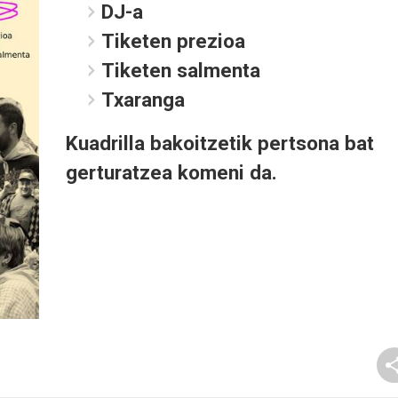
DJ-a
Tiketen prezioa
Tiketen salmenta
Txaranga
Kuadrilla bakoitzetik pertsona bat
gerturatzea komeni da.