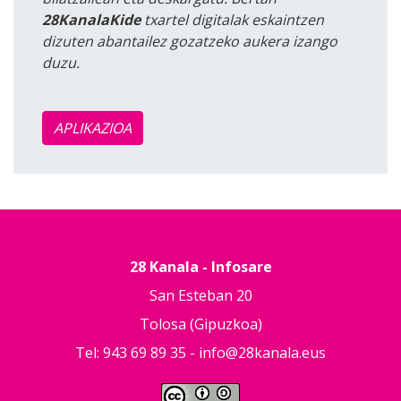
28KanalaKide
txartel digitalak eskaintzen
dizuten abantailez gozatzeko aukera izango
duzu.
APLIKAZIOA
28 Kanala - Infosare
San Esteban 20
Tolosa (Gipuzkoa)
Tel: 943 69 89 35 -
info@28kanala.eus