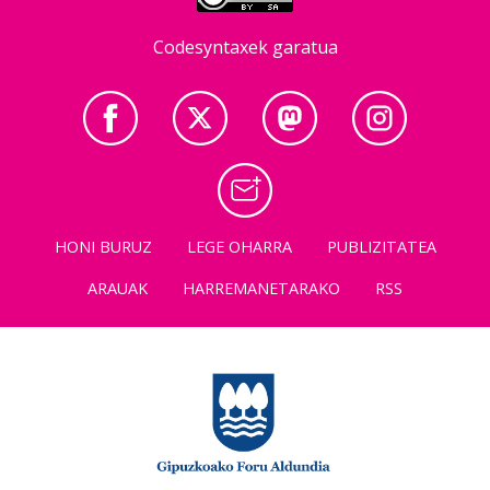
Codesyntaxek garatua
HONI BURUZ
LEGE OHARRA
PUBLIZITATEA
ARAUAK
HARREMANETARAKO
RSS