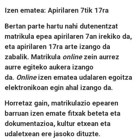
Izen ematea: Apirilaren 7tik 17ra
Bertan parte hartu nahi dutenentzat
matrikula epea apirilaren 7an irekiko da,
eta apirilaren 17ra arte izango da
zabalik. Matrikula
online
zein aurrez
aurre egiteko aukera izango
da.
Online
izen ematea udalaren egoitza
elektronikoan egin ahal izango da.
Horretaz gain, matrikulazio epearen
barruan izen emate fitxak beteta eta
dokumentazioa, kultur etxean eta
udaletxean ere jasoko dituzte.