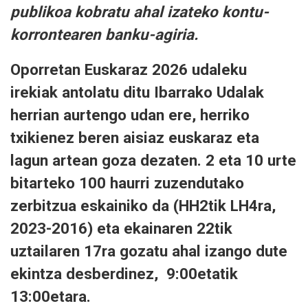
publikoa kobratu ahal izateko kontu-
korrontearen banku-agiria.
Oporretan Euskaraz 2026 udaleku
irekiak antolatu ditu Ibarrako Udalak
herrian aurtengo udan ere, herriko
txikienez beren aisiaz euskaraz eta
lagun artean goza dezaten. 2 eta 10 urte
bitarteko 100 haurri zuzendutako
zerbitzua eskainiko da (HH2tik LH4ra,
2023-2016) eta ekainaren 22tik
uztailaren 17ra gozatu ahal izango dute
ekintza desberdinez, 9:00etatik
13:00etara.