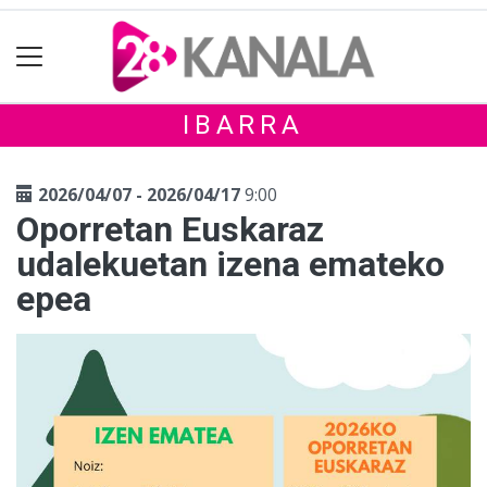
IBARRA
2026/04/07 - 2026/04/17
9:00
Oporretan Euskaraz
udalekuetan izena emateko
epea