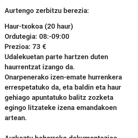
Aurtengo zerbitzu berezia:
Haur-txokoa (20 haur)
Ordutegia: 08:-09:00
Prezioa: 73 €
Udalekuetan parte hartzen duten
haurrentzat izango da.
Onarpenerako izen-emate hurrenkera
errespetatuko da, eta baldin eta haur
gehiago apuntatuko balitz zozketa
egingo litzateke izena emandakoen
artean.
Aurkeztu beharreko dokumentazioa