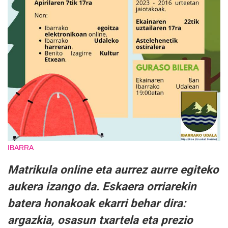
IBARRA
Matrikula online eta aurrez aurre egiteko
aukera izango da. Eskaera orriarekin
batera honakoak ekarri behar dira:
argazkia, osasun txartela eta prezio