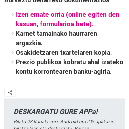
Izen emate orria (online egiten den
kasuan, formularioa bete).
Karnet tamainako haurraren
argazkia.
Osakidetzaren txartelaren kopia.
Prezio publikoa kobratu ahal izateko
kontu korrontearen banku-agiria.
DESKARGATU GURE APPa!
Bilatu 28 Kanala zure Android eta iOS aplikazio
bilatzailean eta deskargatu. Bertan